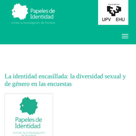
La identidad encasillada: la diversidad sexual y
de género en las encuestas
##plugins.themes.bootstrap3.article.main##
##plugins.themes.bootstrap3.article.sidebar