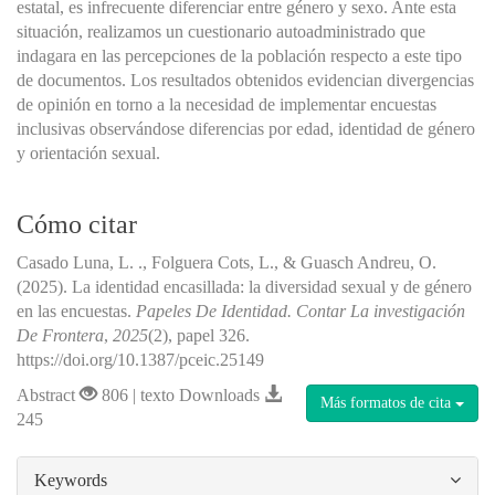
estatal, es infrecuente diferenciar entre género y sexo. Ante esta
situación, realizamos un cuestionario autoadministrado que
indagara en las percepciones de la población respecto a este tipo
de documentos. Los resultados obtenidos evidencian divergencias
de opinión en torno a la necesidad de implementar encuestas
inclusivas observándose diferencias por edad, identidad de género
y orientación sexual.
Cómo citar
Casado Luna, L. ., Folguera Cots, L., & Guasch Andreu, O.
(2025). La identidad encasillada: la diversidad sexual y de género
en las encuestas.
Papeles De Identidad. Contar La investigación
De Frontera
,
2025
(2), papel 326.
https://doi.org/10.1387/pceic.25149
Abstract
806 | texto Downloads
Más formatos de cita
245
##plugins.themes.bootstrap3.article.details#
Keywords