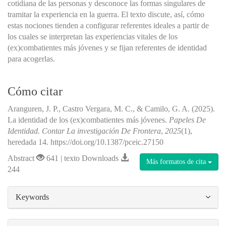
cotidiana de las personas y desconoce las formas singulares de
tramitar la experiencia en la guerra. El texto discute, así, cómo
estas nociones tienden a configurar referentes ideales a partir de
los cuales se interpretan las experiencias vitales de los
(ex)combatientes más jóvenes y se fijan referentes de identidad
para acogerlas.
Cómo citar
Aranguren, J. P., Castro Vergara, M. C., & Camilo, G. A. (2025).
La identidad de los (ex)combatientes más jóvenes.
Papeles De
Identidad. Contar La investigación De Frontera
,
2025
(1),
heredada 14. https://doi.org/10.1387/pceic.27150
Abstract
641 | texto Downloads
Más formatos de cita
244
##plugins.themes.bootstrap3.article.details#
Keywords