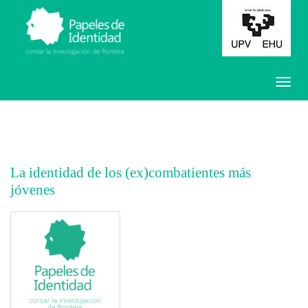
La identidad de los (ex)combatientes más
jóvenes
##plugins.themes.bootstrap3.article.main##
##plugins.themes.bootstrap3.article.sidebar