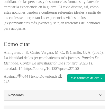
cotidiana de las personas y desconoce las formas singulares de
tramitar la experiencia en la guerra. El texto discute, así, cómo
estas nociones tienden a configurar referentes ideales a partir de
los cuales se interpretan las experiencias vitales de los
(ex)combatientes más jóvenes y se fijan referentes de identidad
para acogerlas.
Cómo citar
Aranguren, J. P., Castro Vergara, M. C., & Camilo, G. A. (2025).
La identidad de los (ex)combatientes más jóvenes.
Papeles De
Identidad. Contar La investigación De Frontera
,
2025
(1),
heredada 14. https://doi.org/10.1387/pceic.27150
Abstract
644 | texto Downloads
Más formatos de cita
245
##plugins.themes.bootstrap3.article.details#
Keywords