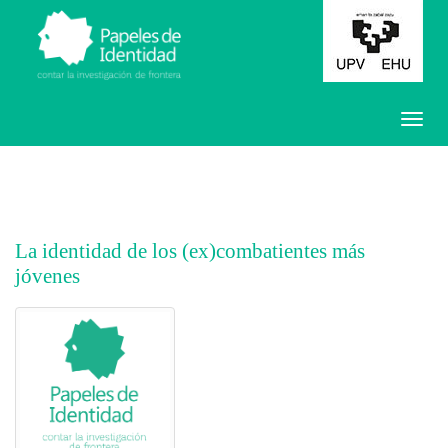
La identidad de los (ex)combatientes más
jóvenes
##plugins.themes.bootstrap3.article.main##
##plugins.themes.bootstrap3.article.sidebar