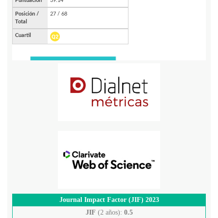
Journal Impact Factor (JIF) 2023
JIF
(2 años):
0.5