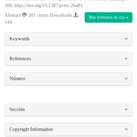
306. https://doi.org/10.1387/pceic.26481
Abstract
585 | texto Downloads
Más formatos de cita
144
##plugins.themes.bootstrap3.article.details#
Keywords
References
Número
Sección
Copyright Information