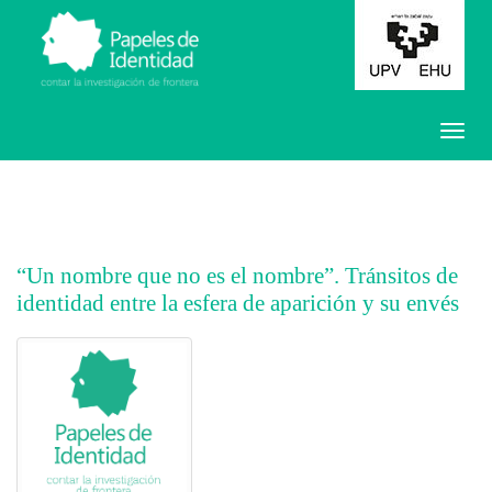
“Un nombre que no es el nombre”. Tránsitos de
identidad entre la esfera de aparición y su envés
##plugins.themes.bootstrap3.article.main##
##plugins.themes.bootstrap3.article.sidebar