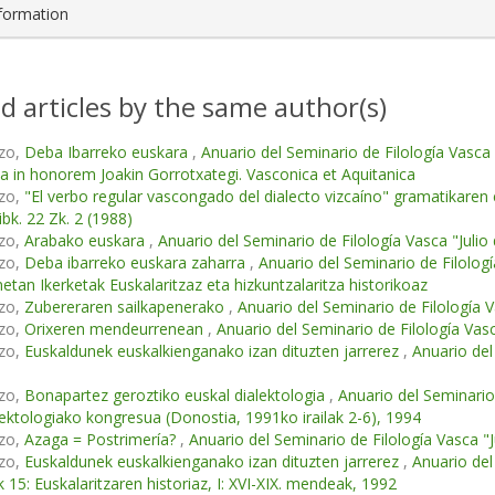
nformation
d articles by the same author(s)
zo,
Deba Ibarreko euskara
,
Anuario del Seminario de Filología Vasca "
a in honorem Joakin Gorrotxategi. Vasconica et Aquitanica
zo,
"El verbo regular vascongado del dialecto vizcaíno" gramatikaren
ibk. 22 Zk. 2 (1988)
zo,
Arabako euskara
,
Anuario del Seminario de Filología Vasca "Julio 
zo,
Deba ibarreko euskara zaharra
,
Anuario del Seminario de Filología
etan Ikerketak Euskalaritzaz eta hizkuntzalaritza historikoaz
zo,
Zubereraren sailkapenerako
,
Anuario del Seminario de Filología Va
zo,
Orixeren mendeurrenean
,
Anuario del Seminario de Filología Vasca
zo,
Euskaldunek euskalkienganako izan dituzten jarrerez
,
Anuario del 
zo,
Bonapartez geroztiko euskal dialektologia
,
Anuario del Seminario 
lektologiako kongresua (Donostia, 1991ko irailak 2-6), 1994
zo,
Azaga = Postrimería?
,
Anuario del Seminario de Filología Vasca "Ju
zo,
Euskaldunek euskalkienganako izan dituzten jarrerez
,
Anuario del
k 15: Euskalaritzaren historiaz, I: XVI-XIX. mendeak, 1992