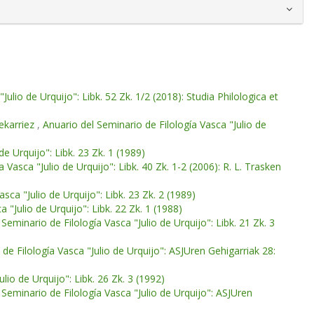
Julio de Urquijo": Libk. 52 Zk. 1/2 (2018): Studia Philologica et
 ekarriez
,
Anuario del Seminario de Filología Vasca "Julio de
de Urquijo": Libk. 23 Zk. 1 (1989)
 Vasca "Julio de Urquijo": Libk. 40 Zk. 1-2 (2006): R. L. Trasken
sca "Julio de Urquijo": Libk. 23 Zk. 2 (1989)
 "Julio de Urquijo": Libk. 22 Zk. 1 (1988)
Seminario de Filología Vasca "Julio de Urquijo": Libk. 21 Zk. 3
de Filología Vasca "Julio de Urquijo": ASJUren Gehigarriak 28:
lio de Urquijo": Libk. 26 Zk. 3 (1992)
 Seminario de Filología Vasca "Julio de Urquijo": ASJUren