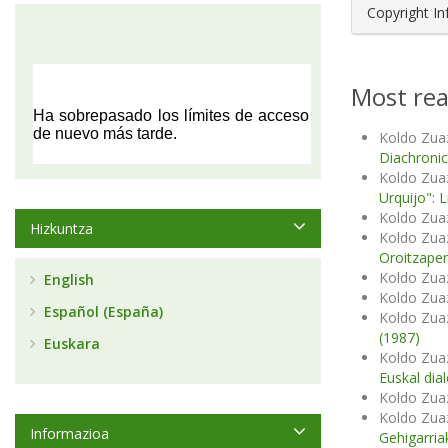
Copyright I
Most rea
Koldo Zua
Diachronic
Koldo Zua
Urquijo": L
Koldo Zua
Hizkuntza
Koldo Zua
Oroitzapen
Koldo Zua
English
Koldo Zua
Español (España)
Koldo Zua
(1987)
Euskara
Koldo Zua
Euskal dia
Koldo Zua
Koldo Zua
Informazioa
Gehigarria