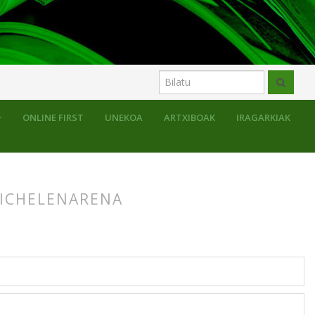
ONLINE FIRST
UNEKOA
ARTXIBOAK
IRAGARKIAK
MICHELENARENA