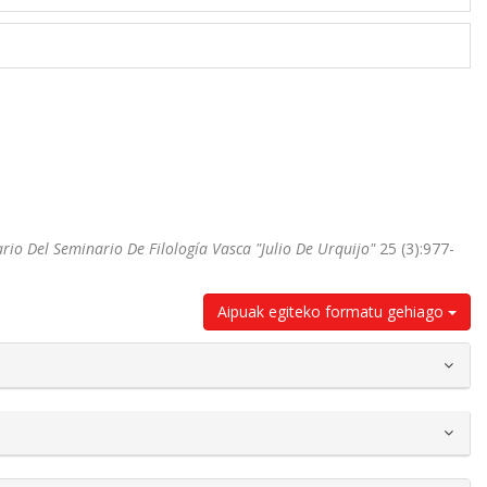
rio Del Seminario De Filología Vasca "Julio De Urquijo"
25 (3):977-
Aipuak egiteko formatu gehiago