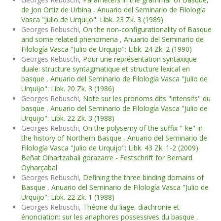
de Jon Ortiz de Urbina
,
Anuario del Seminario de Filología
Vasca "Julio de Urquijo": Libk. 23 Zk. 3 (1989)
Georges Rebuschi,
On the non-configurationality of Basque
and some related phenomena
,
Anuario del Seminario de
Filología Vasca "Julio de Urquijo": Libk. 24 Zk. 2 (1990)
Georges Rebuschi,
Pour une représentation syntaxique
duale: structure syntagmatique et structure lexical en
basque
,
Anuario del Seminario de Filología Vasca "Julio de
Urquijo": Libk. 20 Zk. 3 (1986)
Georges Rebuschi,
Note sur les pronoms dits "intensifs" du
basque
,
Anuario del Seminario de Filología Vasca "Julio de
Urquijo": Libk. 22 Zk. 3 (1988)
Georges Rebuschi,
On the polysemy of the suffix "-ke" in
the history of Northern Basque
,
Anuario del Seminario de
Filología Vasca "Julio de Urquijo": Libk. 43 Zk. 1-2 (2009):
Beñat Oihartzabali gorazarre - Festschrift for Bernard
Oyharçabal
Georges Rebuschi,
Defining the three binding domains of
Basque
,
Anuario del Seminario de Filología Vasca "Julio de
Urquijo": Libk. 22 Zk. 1 (1988)
Georges Rebuschi,
Théorie du liage, diachronie et
énonciation: sur les anaphores possessives du basque
,