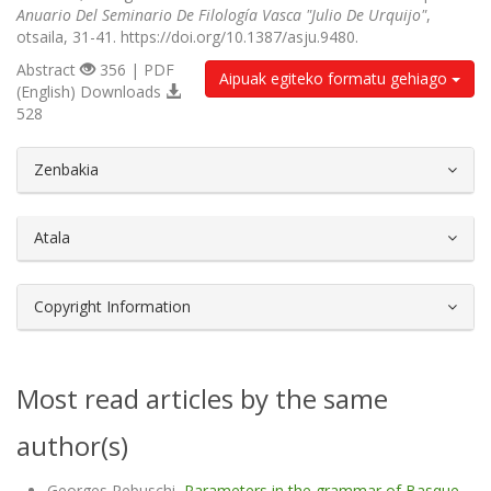
Anuario Del Seminario De Filología Vasca "Julio De Urquijo"
,
otsaila, 31-41. https://doi.org/10.1387/asju.9480.
Abstract
356 | PDF
Aipuak egiteko formatu gehiago
(English) Downloads
528
##plugins.themes.bootstrap3.article.d
Zenbakia
Atala
Copyright Information
Most read articles by the same
author(s)
Georges Rebuschi,
Parameters in the grammar of Basque,