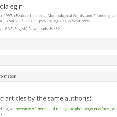
ola egin
ka. 1997. «Feature Licensing, Morphological Words, and Phonologica
jo"
, otsaila, 171-202. https://doi.org/10.1387/asju.9558.
 | PDF (English) Downloads
432
s.themes.bootstrap3.article.details##
nformation
d articles by the same author(s)
dieta,
An overview of theories of the syntax-phonology interface
,
Anu
8)