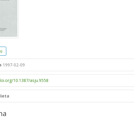
h)
a
1997-02-09
doi.org/10.1387/asju.9558
dieta
na