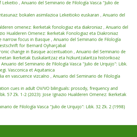
f Lekeitio
,
Anuario del Seminario de Filología Vasca "Julio de
intasunaz: bokalen asimilazioa Lekeitioko euskaran
,
Anuario del
alderen omenez: Ikerketak fonologiaz eta diakroniaz
,
Anuario del
gnazio Hualderen Omenez: Ikerketak Fonologiaz eta Diakroniaz
ve narrow focus in Basque
,
Anuario del Seminario de Filología
 Festschrift for Bernard Oyharçabal
hronic change in Basque accentuation
,
Anuario del Seminario de
enetan Ikerketak Euskalaritzaz eta hizkuntzalaritza historikoaz
,
Anuario del Seminario de Filología Vasca "Julio de Urquijo": Libk.
egi. Vasconica et Aquitanica
dia en vascuence vizcaíno
,
Anuario del Seminario de Filología
tion cues in adult OV/VO bilinguals: prosody, frequency and
Libk. 57 Zk. 1-2 (2023): Jose Ignazio Hualderen Omenez: Ikerketak
nario de Filología Vasca "Julio de Urquijo": Libk. 32 Zk. 2 (1998)