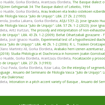
io Hualde, Gorka Elordieta, Arantzazu Elordieta,
The Basque dialect o
ASJUren Gehigarriak 34: The Basque dialect of Lekeitio, 1994
io Hualde, Gorka Elordieta,
Arau lexikoen eta lexiko-ostekoen ezberd
e Filología Vasca "Julio de Urquijo": Libk. 27 Zk. 2 (1993)
erola, Joseba Lakarra, Gorka Elordieta,
ASJU 57(1-2). Jose Ignazio Hu
de Filología Vasca "Julio de Urquijo": Libk. 57 Zk. 1-2 (2023): Jose I
ieta, Aritz Irurtzun,
The prosody and interpretation of non-exhausti
io de Urquijo": Libk. 43 Zk. 1-2 (2009): Beñat Oihartzabali gorazarre -
dieta, José Ignacio Hualde,
Experimental test of a hypothesized diac
asca "Julio de Urquijo": Libk. 40 Zk. 1-2 (2006): R. L. Trasken Oroitzap
Olano Martinitz-Xil, Gorka Elordieta,
Arabako herri izenen azentueraz
 (2018): Studia Philologica et Diachronica in honorem Joakin Gorrotxat
io Hualde, Gorka Elordieta, Arantzazu Elordieta,
Focalización y proso
o de Urquijo": Libk. 27 Zk. 3 (1993)
 Cruz-Pavía, Gorka Elordieta, Itziar Laka,
On the interplay of segmenta
anguage
,
Anuario del Seminario de Filología Vasca "Julio de Urquijo": 
 eta Diakroniaz
dieta,
Intonation in a pitch accent variety of Basque
,
Anuario del Semi