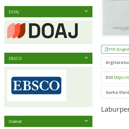
DOAJ
PDF (Englis
EBSCO
Argitaratu
DOI
https://
Gorka Elor
Laburpe
-
Dialnet