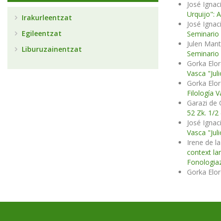
José Ignac
Urquijo": 
Irakurleentzat
José Ignac
Egileentzat
Seminario d
Julen Mant
Liburuzainentzat
Seminario 
Gorka Elord
Vasca "Jul
Gorka Elor
Filología V
Garazi de 
52 Zk. 1/2
José Ignac
Vasca "Juli
Irene de la
context l
Fonologiaz
Gorka Elor