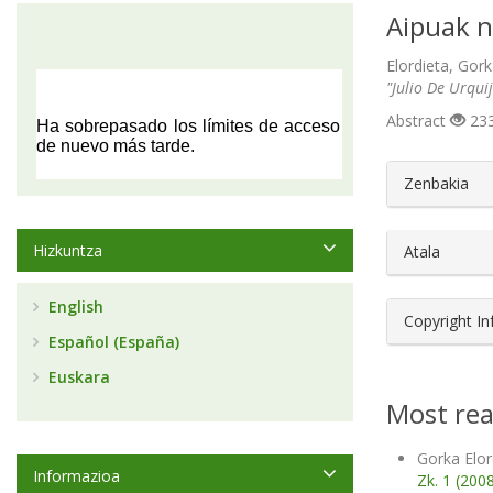
Aipuak n
Elordieta, Gor
"Julio De Urqui
Abstract
233
##plugin
Zenbakia
Hizkuntza
Atala
English
Copyright I
Español (España)
Euskara
Most rea
Gorka Elor
Informazioa
Zk. 1 (200