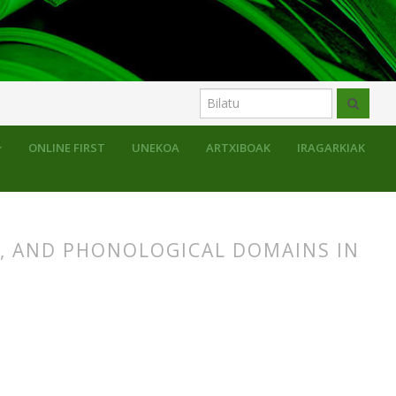
k
ONLINE FIRST
UNEKOA
ARTXIBOAK
IRAGARKIAK
, AND PHONOLOGICAL DOMAINS IN