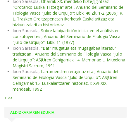
Ibon Sarasola,
Oharrak XX. mendeko hiztegigintzaz
"Orotariko Euskal Hiztegia" arte
,
Anuario del Seminario de
Filología Vasca "Julio de Urquijo": Libk. 40 Zk. 1-2 (2006): R.
L. Trasken Oroitzapenetan Ikerketak Euskalaritzaz eta
hizkuntzalaritza historikoaz
Ibon Sarasola,
Sobre la bipartición inicial en el análisis en
constituyentes
,
Anuario del Seminario de Filología Vasca
"Julio de Urquijo": Libk. 11 (1977)
Ibon Sarasola,
"Bat" mugatua eta mugagabea literatur
tradizioan
,
Anuario del Seminario de Filología Vasca "Julio
de Urquijo": ASJUren Gehigarriak 14: Memoriae L. Mitxelena
Magistri Sacrum, 1991
Ibon Sarasola,
Larramendiren eraginaz eta
,
Anuario del
Seminario de Filología Vasca "Julio de Urquijo": ASJUren
Gehigarriak 15: Euskalaritzaren historiaz, I: XVI-XIX.
mendeak, 1992
>
>>
ALDIZKARIAREN EDUKIA