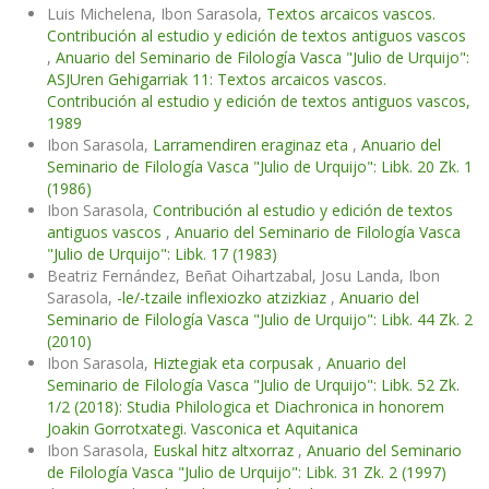
Luis Michelena, Ibon Sarasola,
Textos arcaicos vascos.
Contribución al estudio y edición de textos antiguos vascos
,
Anuario del Seminario de Filología Vasca "Julio de Urquijo":
ASJUren Gehigarriak 11: Textos arcaicos vascos.
Contribución al estudio y edición de textos antiguos vascos,
1989
Ibon Sarasola,
Larramendiren eraginaz eta
,
Anuario del
Seminario de Filología Vasca "Julio de Urquijo": Libk. 20 Zk. 1
(1986)
Ibon Sarasola,
Contribución al estudio y edición de textos
antiguos vascos
,
Anuario del Seminario de Filología Vasca
"Julio de Urquijo": Libk. 17 (1983)
Beatriz Fernández, Beñat Oihartzabal, Josu Landa, Ibon
Sarasola,
-le/-tzaile inflexiozko atzizkiaz
,
Anuario del
Seminario de Filología Vasca "Julio de Urquijo": Libk. 44 Zk. 2
(2010)
Ibon Sarasola,
Hiztegiak eta corpusak
,
Anuario del
Seminario de Filología Vasca "Julio de Urquijo": Libk. 52 Zk.
1/2 (2018): Studia Philologica et Diachronica in honorem
Joakin Gorrotxategi. Vasconica et Aquitanica
Ibon Sarasola,
Euskal hitz altxorraz
,
Anuario del Seminario
de Filología Vasca "Julio de Urquijo": Libk. 31 Zk. 2 (1997)