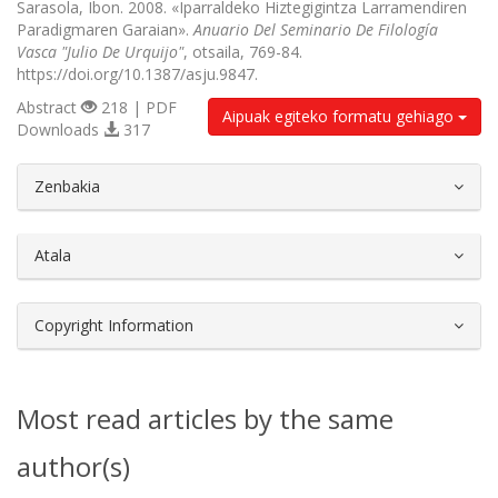
Sarasola, Ibon. 2008. «Iparraldeko Hiztegigintza Larramendiren
Paradigmaren Garaian».
Anuario Del Seminario De Filología
Vasca "Julio De Urquijo"
, otsaila, 769-84.
https://doi.org/10.1387/asju.9847.
Abstract
218 | PDF
Aipuak egiteko formatu gehiago
Downloads
317
##plugins.themes.bootstrap3.article.d
Zenbakia
Atala
Copyright Information
Most read articles by the same
author(s)