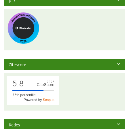
JCR
Citescore
Redes