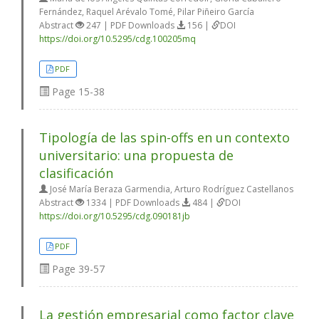
Fernández, Raquel Arévalo Tomé, Pilar Piñeiro García
Abstract
247 | PDF Downloads
156 |
DOI
https://doi.org/10.5295/cdg.100205mq
PDF
Page
15-38
Tipología de las spin-offs en un contexto
universitario: una propuesta de
clasificación
José María Beraza Garmendia, Arturo Rodríguez Castellanos
Abstract
1334 | PDF Downloads
484 |
DOI
https://doi.org/10.5295/cdg.090181jb
PDF
Page
39-57
La gestión empresarial como factor clave