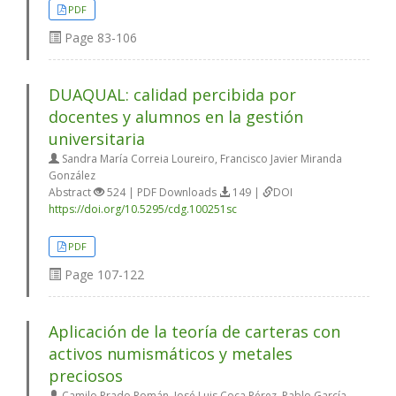
PDF
Page
83-106
DUAQUAL: calidad percibida por
docentes y alumnos en la gestión
universitaria
Sandra María Correia Loureiro, Francisco Javier Miranda
González
Abstract
524 | PDF Downloads
149 |
DOI
https://doi.org/10.5295/cdg.100251sc
PDF
Page
107-122
Aplicación de la teoría de carteras con
activos numismáticos y metales
preciosos
Camilo Prado Román, José Luis Coca Pérez, Pablo García