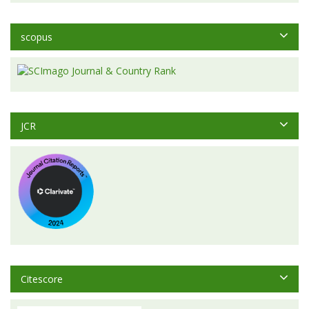
scopus
JCR
Citescore