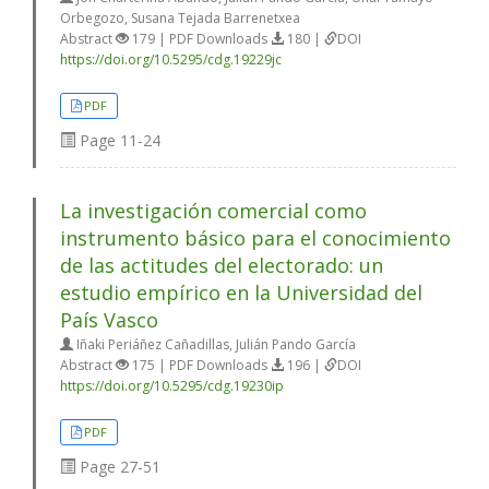
Orbegozo, Susana Tejada Barrenetxea
Abstract
179 | PDF Downloads
180 |
DOI
https://doi.org/10.5295/cdg.19229jc
PDF
Page
11-24
La investigación comercial como
instrumento básico para el conocimiento
de las actitudes del electorado: un
estudio empírico en la Universidad del
País Vasco
Iñaki Periáñez Cañadillas, Julián Pando García
Abstract
175 | PDF Downloads
196 |
DOI
https://doi.org/10.5295/cdg.19230ip
PDF
Page
27-51