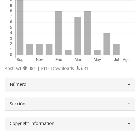
Abstract
481 | PDF Downloads
631
##plugins.themes.bootstrap3.article.d
Número
Sección
Copyright Information