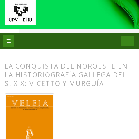
Inicio
Archivos
Núm. 31 (2014): "Hispania citerior" bajo Augu
Dossier monográfico: "Hispania citerior" bajo Augusto: Cuestion
LA CONQUISTA DEL NOROESTE EN
LA HISTORIOGRAFÍA GALLEGA DEL
S. XIX: VICETTO Y MURGUÍA
##plugins.themes.bootstrap3.article.
##plugins.themes.bootstrap3.article.