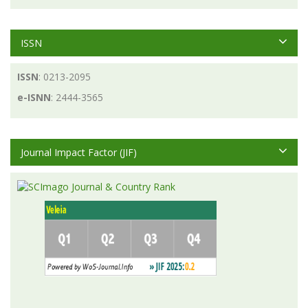
ISSN
ISSN
: 0213-2095
e-ISNN
: 2444-3565
Journal Impact Factor (JIF)