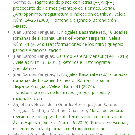
Bermejo,
Fragmento de placa con letras [---]VIR[---],
procedente de Termes (Montejo de Tiermes, Soria).
¿Antropónimo, magistratura o indicación de tribu?
,
Veleia :
Núm. 24-25 (2008): Homenaje a Ignacio Barandiarán
Maestu
Juan Santos Yanguas,
T. Nogales Basarrate (ed.), Ciudades
romanas de Hispania. Cities of Roman Hispania
,
Veleia :
Núm. 41 (2024): Transformaciones de los mitos griegos:
parodia y racionalización
Juan Santos Yanguas,
Gerardo Pereira Menaut (1946-2015)
,
Veleia : Núm. 32 (2015): Retórica e Historiografía
grecolatinas
Juan Santos Yanguas,
T. Nogales Basarrate (ed.), Ciudades
romanas de Hispania II. Cities of Roman Hispania II.
Hispania Antigua
,
Veleia : Núm. 41 (2024):
Transformaciones de los mitos griegos: parodia y
racionalización
Ángel Luis Hoces de la Guardia Bermejo, Juan Santos
Yanguas, Santiago Martínez Caballero,
Notas de lectura:
revisión de dos epígrafes de termestinos en la muralla de
Ávila (España)
,
Veleia : Núm. 26 (2009): Puesta en escena y
escenarios en la diplomacia del mundo romano
M.ª Cruz González Rodríguez, Juan Santos Yanguas,
El caso