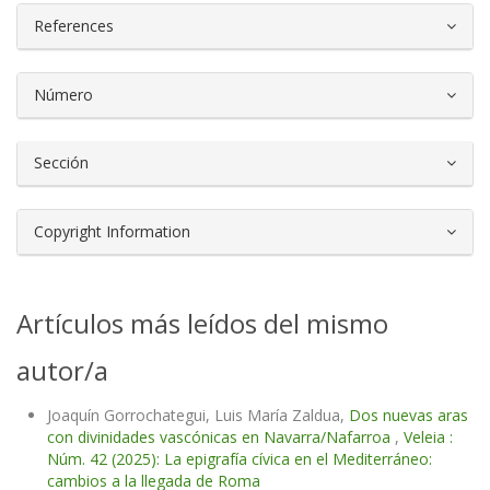
##plugins.themes.bootstrap3.article.d
References
Número
Sección
Copyright Information
Artículos más leídos del mismo
autor/a
Joaquín Gorrochategui, Luis María Zaldua,
Dos nuevas aras
con divinidades vascónicas en Navarra/Nafarroa
,
Veleia :
Núm. 42 (2025): La epigrafía cívica en el Mediterráneo:
cambios a la llegada de Roma