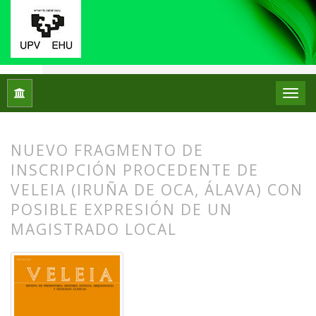
Inicio
Archivos
Núm. 32 (2015): Retórica e Historiografía gre
NUEVO FRAGMENTO DE
INSCRIPCIÓN PROCEDENTE DE
VELEIA (IRUÑA DE OCA, ÁLAVA) CON
POSIBLE EXPRESIÓN DE UN
MAGISTRADO LOCAL
##plugins.themes.bootstrap3.article.
##plugins.themes.bootstrap3.article.