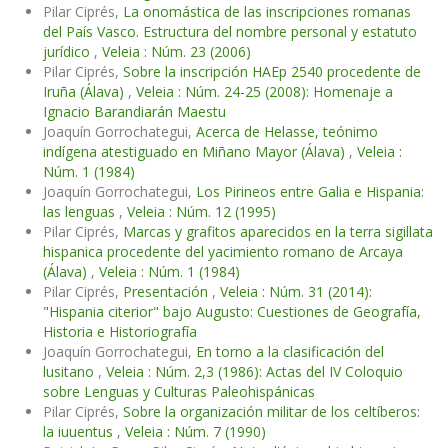
Pilar Ciprés,
La onomástica de las inscripciones romanas
del País Vasco. Estructura del nombre personal y estatuto
jurídico
,
Veleia : Núm. 23 (2006)
Pilar Ciprés,
Sobre la inscripción HAEp 2540 procedente de
Iruña (Álava)
,
Veleia : Núm. 24-25 (2008): Homenaje a
Ignacio Barandiarán Maestu
Joaquín Gorrochategui,
Acerca de Helasse, teónimo
indígena atestiguado en Miñano Mayor (Álava)
,
Veleia :
Núm. 1 (1984)
Joaquín Gorrochategui,
Los Pirineos entre Galia e Hispania:
las lenguas
,
Veleia : Núm. 12 (1995)
Pilar Ciprés,
Marcas y grafitos aparecidos en la terra sigillata
hispanica procedente del yacimiento romano de Arcaya
(Álava)
,
Veleia : Núm. 1 (1984)
Pilar Ciprés,
Presentación
,
Veleia : Núm. 31 (2014):
"Hispania citerior" bajo Augusto: Cuestiones de Geografía,
Historia e Historiografía
Joaquín Gorrochategui,
En torno a la clasificación del
lusitano
,
Veleia : Núm. 2,3 (1986): Actas del IV Coloquio
sobre Lenguas y Culturas Paleohispánicas
Pilar Ciprés,
Sobre la organización militar de los celtíberos:
la iuuentus
,
Veleia : Núm. 7 (1990)