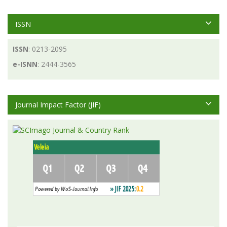
ISSN
ISSN
: 0213-2095
e-ISNN
: 2444-3565
Journal Impact Factor (JIF)