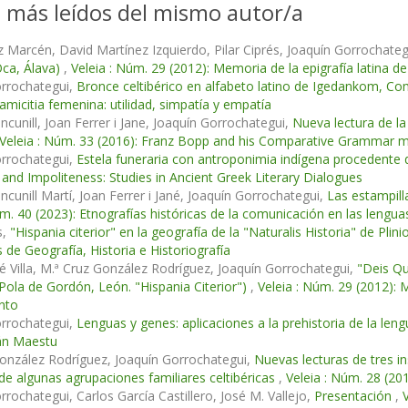
s más leídos del mismo autor/a
z Marcén, David Martínez Izquierdo, Pilar Ciprés, Joaquín Gorrochate
Oca, Álava)
,
Veleia : Núm. 29 (2012): Memoria de la epigrafía latina 
orrochategui,
Bronce celtibérico en alfabeto latino de Igedankom, C
 amicitia femenina: utilidad, simpatía y empatía
unill, Joan Ferrer i Jane, Joaquín Gorrochategui,
Nueva lectura de la
Veleia : Núm. 33 (2016): Franz Bopp and his Comparative Grammar 
orrochategui,
Estela funeraria con antroponimia indígena procedente 
 and Impoliteness: Studies in Ancient Greek Literary Dialogues
unill Martí, Joan Ferrer i Jané, Joaquín Gorrochategui,
Las estampill
úm. 40 (2023): Etnografías históricas de la comunicación en las lengu
s,
"Hispania citerior" en la geografía de la "Naturalis Historia" de Plini
 de Geografía, Historia e Historiografía
ayé Villa, M.ª Cruz González Rodríguez, Joaquín Gorrochategui,
"Deis Qu
(Pola de Gordón, León. "Hispania Citerior")
,
Veleia : Núm. 29 (2012): 
nto
orrochategui,
Lenguas y genes: aplicaciones a la prehistoria de la len
án Maestu
onzález Rodríguez, Joaquín Gorrochategui,
Nuevas lecturas de tres in
de algunas agrupaciones familiares celtibéricas
,
Veleia : Núm. 28 (20
rrochategui, Carlos García Castillero, José M. Vallejo,
Presentación
,