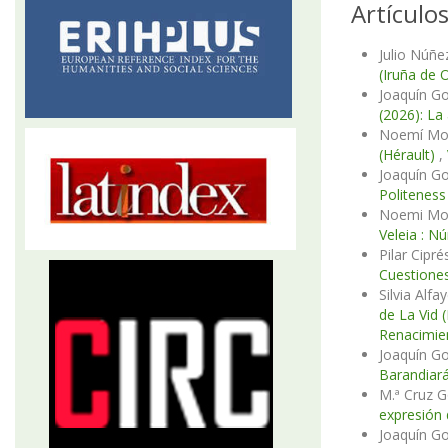
Artículo
Julio Núñe
(Iruña de 
Joaquín G
(2026): La
Noemí Monc
(Hérault)
,
Joaquín G
Politeness
Noemi Monc
Veleia : N
Pilar Cipré
Cuestiones
Silvia Alf
de La Vid 
Renacimie
Joaquín G
Barandiar
M.ª Cruz G
expresión 
Joaquín Go