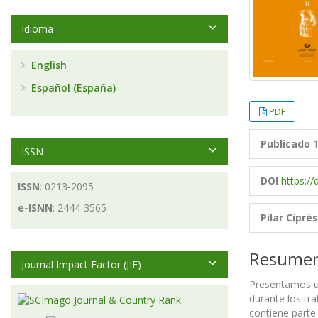
Idioma
English
Español (España)
PDF
Publicado
1
ISSN
DOI
https://
ISSN
: 0213-2095
e-ISNN
: 2444-3565
Pilar Ciprés
Resume
Journal Impact Factor (JIF)
Presentamos u
durante los tra
contiene parte 