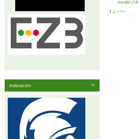
model (18
1
2
>
>>
Indexación