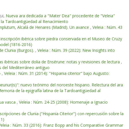
gui,
Nueva ara dedicada a "Mater Dea" procedente de "Veleia"
de la Tardoantigüedad al Renacimiento
omplutum, Alcalá de Henares (Madrid). Un avance
,
Veleia : Núm. 43
 inscripción ibérica sobre piedra conservada en el Museo de Cruzy
model (1816-2016)
de Clunia (Burgos).
,
Veleia : Núm. 39 (2022): New Insights into
as ibéricas sobre dolia de Ensérune: notas y revisiones de lectura
,
as del Mediterráneo antiguo
o
,
Veleia : Núm. 31 (2014): "Hispania citerior" bajo Augusto:
eunur(is)": nuevo teónimo del noroeste hispano. Relectura del ara
Memoria de la epigrafía latina de la Tardoantigüedad al
gua vasca
,
Veleia : Núm. 24-25 (2008): Homenaje a Ignacio
scripciones de Clunia ("Hispania Citerior") con repercusión sobre la
11)
Veleia : Núm. 33 (2016): Franz Bopp and his Comparative Grammar