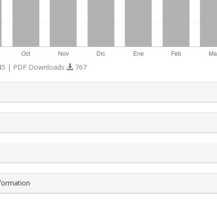
5 | PDF Downloads
767
s.themes.bootstrap3.article.details##
nformation