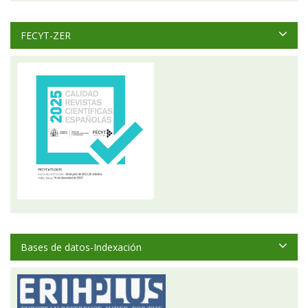
FECYT-ZER
Bases de datos-Indexación