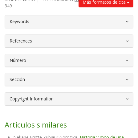
Más formatos de cita
349
##plugins.themes.bootstrap3.article.d
Keywords
References
Número
Sección
Copyright Information
Artículos similares
Nekane Erritte Zubiaur Gorozika,
Historia y mito de una