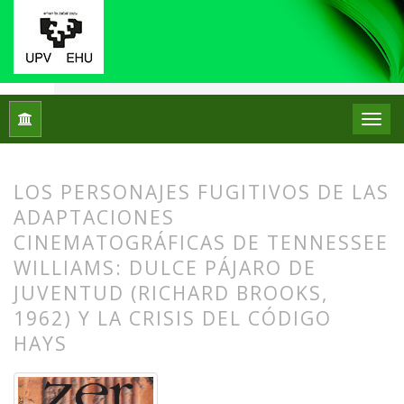
Inicio
Archivos
Vol. 25 Núm. 48 (2020)
Artículos
LOS PERSONAJES FUGITIVOS DE LAS
ADAPTACIONES
CINEMATOGRÁFICAS DE TENNESSEE
WILLIAMS: DULCE PÁJARO DE
JUVENTUD (RICHARD BROOKS,
1962) Y LA CRISIS DEL CÓDIGO
HAYS
##plugins.themes.bootstrap3.article.
##plugins.themes.bootstrap3.article.