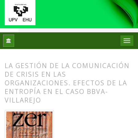
Inicio
Archivos
Vol. 26 Núm. 50 (2021): Zer. Revista de est
LA GESTIÓN DE LA COMUNICACIÓN
DE CRISIS EN LAS
ORGANIZACIONES. EFECTOS DE LA
ENTROPÍA EN EL CASO BBVA-
VILLAREJO
##plugins.themes.bootstrap3.article.
##plugins.themes.bootstrap3.article.