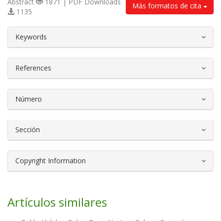
Abstract
1871 | PDF Downloads
Más formatos de cita
1135
##plugins.themes.bootstrap3.article.d
Keywords
References
Número
Sección
Copyright Information
Artículos similares