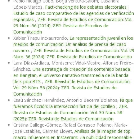
Pablo Hidalgo Cobo, Borja Ventura-Salom, Casandra
López-Marcos,
Fact-checking de los debates electorales:
Estudio de caso comparativo de las agencias de verificación
españolas
,
ZER. Revista de Estudios de Comunicación: Vol.
29 Núm. 56 (2024): ZER. Revista de Estudios de
Comunicación
Xabier Tirapu Intxaurrondo,
La representación juvenil en los
medios de comunicación: Un análisis de prensa del caso
navarro.
,
ZER. Revista de Estudios de Comunicación: Vol. 29
Núm. 56 (2024): ZER. Revista de Estudios de Comunicación
Lara Díaz-Ardiaca, Montserrat Vidal-Mestre, Alfonso Freire-
Sánchez,
Una estrategia de creación de contenido basada
en Bangtan, el universo narrativo transmedia de la banda
de k-pop BTS
,
ZER. Revista de Estudios de Comunicación:
Vol. 29 Núm. 56 (2024): ZER. Revista de Estudios de
Comunicación
Esaú Sánchez Hernández, Antonio Becerra Bolaños,
Ni que
fuéramos ficción: la intersección ficticia del cotilleo
,
ZER.
Revista de Estudios de Comunicación: Vol. 30 Núm. 58
(2025): ZER. Revista de Estudios de Comunicación
Cristina Gallego-Gómez, Rafael Carrasco Polaino, María-
José Establés, Carmen Llovet,
Análisis de la imagen de top
macro influencers en Instagram: ¿la publicidad responsable