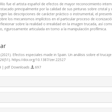
l Río fue el artista español de efectos de mayor reconocimiento inter
estacado principalmente por la calidad de sus pinturas sobre cristal 
gen las descripciones de carácter práctico o instrumental, el present
obre los mecanismos implícitos en el particular proceso de iconizació
eflexionar sobre la realidad o irrealidad en la imagen trucada, así com
o, rigurosamente articulada en torno a la manipulación profílmica.
ar
 (2021). Efectos especiales made in Spain. Un análisis sobre el trucaj
26
(51). https://doi.org/10.1387/zer.22527
 | pdf Downloads
697
s.themes.bootstrap3.article.details##