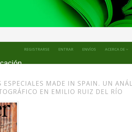
evista de Estudios de Comunicación
Artículos
REGISTRARSE
ENTRAR
ENVÍOS
ACERCA DE
icación
 ESPECIALES MADE IN SPAIN. UN ANÁL
OGRÁFICO EN EMILIO RUIZ DEL RÍO
s.themes.bootstrap3.article.main##
s.themes.bootstrap3.article.sidebar##