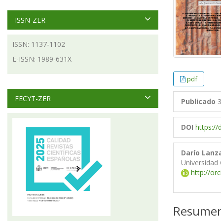
ISSN-ZER
ISSN: 1137-1102
E-ISSN: 1989-631X
pdf
FECYT-ZER
Publicado
3
DOI
https:/
Darío Lanza
Universidad
http://or
Resume