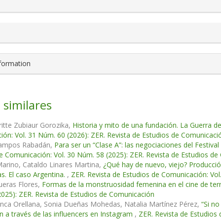
nformation
 similares
itte Zubiaur Gorozika,
Historia y mito de una fundación. La Guerra d
ón: Vol. 31 Núm. 60 (2026): ZER. Revista de Estudios de Comunicaci
Campos Rabadán,
Para ser un “Clase A”: las negociaciones del Festiva
e Comunicación: Vol. 30 Núm. 58 (2025): ZER. Revista de Estudios d
arino, Cataldo Linares Martina,
¿Qué hay de nuevo, viejo? Producción
s. El caso Argentina.
,
ZER. Revista de Estudios de Comunicación: Vol
ueras Flores,
Formas de la monstruosidad femenina en el cine de ter
025): ZER. Revista de Estudios de Comunicación
nca Orellana, Sonia Dueñas Mohedas, Natalia Martínez Pérez,
“Si n
ón a través de las influencers en Instagram
,
ZER. Revista de Estudios 