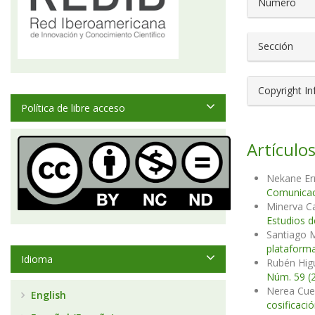
Número
Sección
Copyright I
Política de libre acceso
Artículos
Nekane Err
Comunicaci
Minerva 
Estudios d
Santiago M
plataforma
Idioma
Rubén Hig
Núm. 59 (2
Nerea Cue
English
cosificaci