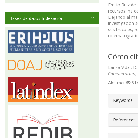
Emilio Ruiz de
recursos, ha d
Dejando al mar
Bases de datos-Indexación
investigación s
sus trucajes, r
cinematográfic
Cómo cit
Lanza Vidal, D.
Comunicación
,
Abstract
614
##plugin
Keywords
References