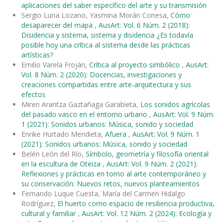
aplicaciones del saber específico del arte y su transmisión
Sergio Luna Lozano, Yasmina Morán Conesa,
Cómo
desaparecer del mapa
,
AusArt: Vol. 6 Núm. 2 (2018):
Disidencia y sistema, sistema y disidencia ¿Es todavía
posible hoy una crítica al sistema desde las prácticas
artísticas?
Emilio Varela Froján,
Crítica al proyecto simbólico
,
AusArt:
Vol. 8 Núm. 2 (2020): Docencias, investigaciones y
creaciones compartidas entre arte-arquitectura y sus
efectos
Miren Arantza Gaztañaga Garabieta,
Los sonidos agrícolas
del pasado vasco en el entorno urbano
,
AusArt: Vol. 9 Núm.
1 (2021): Sonidos urbanos: Música, sonido y sociedad
Enrike Hurtado Mendieta,
Afuera
,
AusArt: Vol. 9 Núm. 1
(2021): Sonidos urbanos: Música, sonido y sociedad
Belén León del Río,
Símbolo, geometría y filosofía oriental
en la escultura de Oteiza
,
AusArt: Vol. 9 Núm. 2 (2021):
Reflexiones y prácticas en torno al arte contemporáneo y
su conservación: Nuevos retos, nuevos planteamientos
Fernando Luque Cuesta, María del Carmen Hidalgo
Rodríguez,
El huerto como espacio de resiliencia productiva,
cultural y familiar
,
AusArt: Vol. 12 Núm. 2 (2024): Ecología y