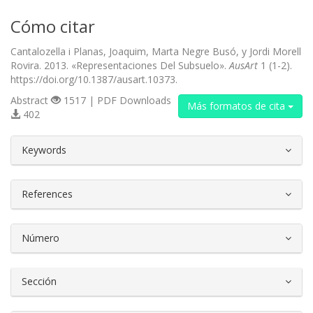
Cómo citar
Cantalozella i Planas, Joaquim, Marta Negre Busó, y Jordi Morell
Rovira. 2013. «Representaciones Del Subsuelo».
AusArt
1 (1-2).
https://doi.org/10.1387/ausart.10373.
Abstract
1517 | PDF Downloads
Más formatos de cita
402
##plugins.themes.bootstrap3.article.d
Keywords
References
Número
Sección