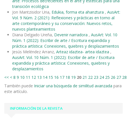
arte: Procesos decrecientes en el arte y estéticas para una
transición ecológica
Jon Mantzisidor Uria,
Edukia, forma eta ahanztura
,
AusArt:
Vol. 9 Núm. 2 (2021): Reflexiones y prácticas en torno al
arte contemporáneo y su conservación: Nuevos retos,
nuevos planteamientos
Diana Delgado Ureña,
Devenir narradora
,
AusArt: Vol. 10
Núm. 1 (2022): Escribir de arte / Escritura expandida y
práctica artística: Conexiones, quiebres y desplazamientos
Jesús Meléndez Arranz,
Arteaz idaztea- artea idaztea
,
AusArt: Vol. 10 Núm. 1 (2022): Escribir de arte / Escritura
expandida y práctica artística: Conexiones, quiebres y
desplazamientos
<<
<
8
9
10
11
12
13
14
15
16
17
18
19
20
21
22
23
24
25
26
27
28
También puede
Iniciar una búsqueda de similitud avanzada
para
este artículo.
INFORMACIÓN DE LA REVISTA