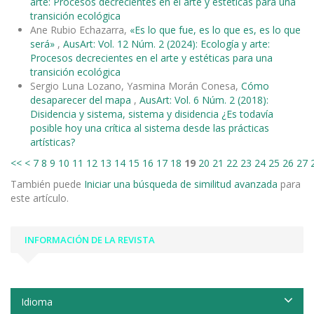
arte: Procesos decrecientes en el arte y estéticas para una
transición ecológica
Ane Rubio Echazarra,
«Es lo que fue, es lo que es, es lo que
será»
,
AusArt: Vol. 12 Núm. 2 (2024): Ecología y arte:
Procesos decrecientes en el arte y estéticas para una
transición ecológica
Sergio Luna Lozano, Yasmina Morán Conesa,
Cómo
desaparecer del mapa
,
AusArt: Vol. 6 Núm. 2 (2018):
Disidencia y sistema, sistema y disidencia ¿Es todavía
posible hoy una crítica al sistema desde las prácticas
artísticas?
<<
<
7
8
9
10
11
12
13
14
15
16
17
18
19
20
21
22
23
24
25
26
27
También puede
Iniciar una búsqueda de similitud avanzada
para
este artículo.
INFORMACIÓN DE LA REVISTA
Idioma