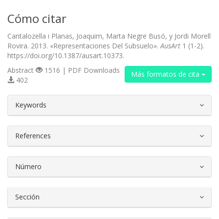
Cómo citar
Cantalozella i Planas, Joaquim, Marta Negre Busó, y Jordi Morell
Rovira. 2013. «Representaciones Del Subsuelo».
AusArt
1 (1-2).
https://doi.org/10.1387/ausart.10373.
Abstract
1516 | PDF Downloads
Más formatos de cita
402
##plugins.themes.bootstrap3.article.d
Keywords
References
Número
Sección