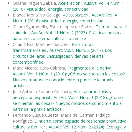
Oihane Iragüen Zabala,
Aceleración
,
AusArt: Vol. 4 Núm. 1
(2016): Visualidad, energía, conectividad
Blanca Montalvo Gallego,
«DataScape»
,
AusArt: Vol. 4
Núm. 1 (2016): Visualidad, energía, conectividad
Chiara Sgaramella, Estela López de Frutos,
Tiempos para el
cuidado
,
AusArt: Vol. 11 Núm. 2 (2023): Prácticas artísticas
para un ecosistema cultural sostenible
Cuautli Exal Martínez Sánchez,
Estructuras
transmatriarcales
,
AusArt: Vol. 5 Núm. 2 (2017): Los
circuitos del arte: Encrucijadas y derivas del arte
contemporáneo
María Vicenta Caro Cabrera,
Fragmentos a la deriva
,
AusArt: Vol. 6 Núm. 1 (2018): ¿Cómo se cuentan las cosas?
Nuevos modos de conocimiento a partir de la praxis
artística
José Antonio Soriano Colchero,
Arte, anamorfosis y
percepción espacial
,
AusArt: Vol. 6 Núm. 1 (2018): ¿Cómo
se cuentan las cosas? Nuevos modos de conocimiento a
partir de la praxis artística
Fernando Luque Cuesta, María del Carmen Hidalgo
Rodríguez,
El huerto como espacio de resiliencia productiva,
cultural y familiar
,
AusArt: Vol. 12 Núm. 2 (2024): Ecología y