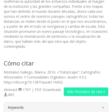
reafirman la autoridad de los esfuerzos individuales al margen
de la institución y las grandes compañías. Frente a los mapas
que han definido el mundo durante décadas, ahora cada uno
somos el centro de nuestros paisajes cartográficos: todas las
distancias se miden desde el punto en el que nos encontramos,
y a partir de ahí el todo se reorganiza y cambia de escala. Esta
situación promueve un nuevo paisaje tecnológico, en ocasiones
mediante la reivindicación de territorios o la visualización de
datos, que hablan más del que mira que del objeto
contemplado.
Cómo citar
Montalvo Gallego, Blanca. 2016. «“DataScape”: Cartógrafos
Aficionados Y Comunidades Digitales».
AusArt
4 (1).
https://doi.org/10.1387/ausart.16692.
Abstract
1797 | PDF Downloads
Más formatos de cita
865
##plugins.themes.bootstrap3.article.d
Keywords