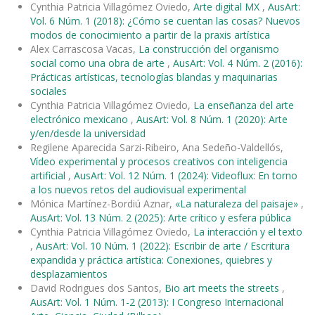
Cynthia Patricia Villagómez Oviedo,
Arte digital MX
,
AusArt:
Vol. 6 Núm. 1 (2018): ¿Cómo se cuentan las cosas? Nuevos
modos de conocimiento a partir de la praxis artística
Alex Carrascosa Vacas,
La construcción del organismo
social como una obra de arte
,
AusArt: Vol. 4 Núm. 2 (2016):
Prácticas artísticas, tecnologías blandas y maquinarias
sociales
Cynthia Patricia Villagómez Oviedo,
La enseñanza del arte
electrónico mexicano
,
AusArt: Vol. 8 Núm. 1 (2020): Arte
y/en/desde la universidad
Regilene Aparecida Sarzi-Ribeiro, Ana Sedeño-Valdellós,
Vídeo experimental y procesos creativos con inteligencia
artificial
,
AusArt: Vol. 12 Núm. 1 (2024): Videoflux: En torno
a los nuevos retos del audiovisual experimental
Mónica Martínez-Bordiú Aznar,
«La naturaleza del paisaje»
,
AusArt: Vol. 13 Núm. 2 (2025): Arte crítico y esfera pública
Cynthia Patricia Villagómez Oviedo,
La interacción y el texto
,
AusArt: Vol. 10 Núm. 1 (2022): Escribir de arte / Escritura
expandida y práctica artística: Conexiones, quiebres y
desplazamientos
David Rodrigues dos Santos,
Bio art meets the streets
,
AusArt: Vol. 1 Núm. 1-2 (2013): I Congreso Internacional