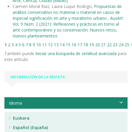
Arte, Ciencia, Ciudad (Bilbao)
Carmen Moral Ruiz, Laura Luque Rodrigo,
Propuestas de
análisis conservativo no material o material en casos de
especial significación en arte y muralismo urbano
,
AusArt:
Vol. 9 Núm. 2 (2021): Reflexiones y prácticas en torno al
arte contemporáneo y su conservación: Nuevos retos,
nuevos planteamientos
1
2
3
4
5
6
7
8
9
10
11
12
13
14
15
16
17
18
19
20
21
22
23
24
25
También puede
Iniciar una búsqueda de similitud avanzada
para
este artículo.
INFORMACIÓN DE LA REVISTA
Idioma
Euskara
Español (España)