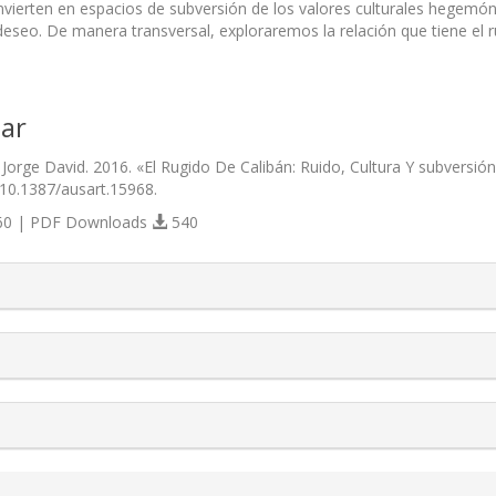
onvierten en espacios de subversión de los valores culturales hegemón
l deseo. De manera transversal, exploraremos la relación que tiene el
ar
a, Jorge David. 2016. «El Rugido De Calibán: Ruido, Cultura Y subvers
/10.1387/ausart.15968.
0 | PDF Downloads
540
s.themes.bootstrap3.article.details##