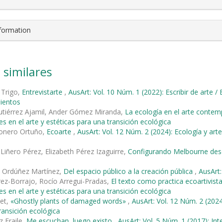
nformation
 similares
 Trigo,
Entrevistarte
,
AusArt: Vol. 10 Núm. 1 (2022): Escribir de arte /
ientos
Gutiérrez Ajamil, Ander Gómez Miranda,
La ecología en el arte cont
es en el arte y estéticas para una transición ecológica
ñonero Ortuño,
Ecoarte
,
AusArt: Vol. 12 Núm. 2 (2024): Ecología y art
Liñero Pérez, Elizabeth Pérez Izaguirre,
Configurando Melbourne desd
o Ordúñez Martínez,
Del espacio público a la creación pública
,
AusArt:
rez-Borrajo, Rocío Arregui-Pradas,
El texto como practica ecoartivist
es en el arte y estéticas para una transición ecológica
met,
«Ghostly plants of damaged words»
,
AusArt: Vol. 12 Núm. 2 (2024
ransición ecológica
z Fraile,
Me escuchan, luego existo
,
AusArt: Vol. 5 Núm. 1 (2017): Int