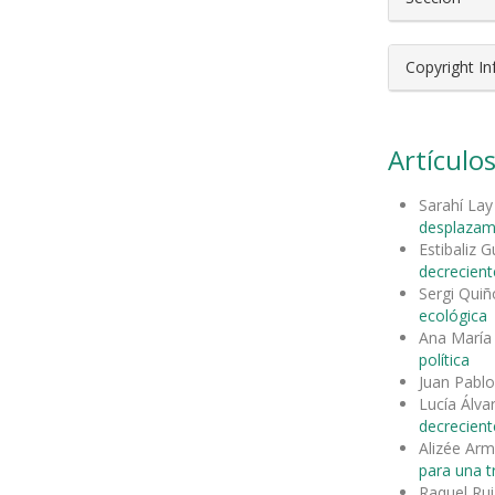
Copyright I
Artículos
Sarahí Lay
desplazam
Estibaliz 
decrecient
Sergi Qui
ecológica
Ana María 
política
Juan Pabl
Lucía Álva
decrecient
Alizée Ar
para una t
Raquel Rui