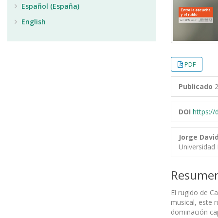
Español (España)
English
PDF
Publicado
2
DOI
https:/
Jorge David
Universidad
Resume
El rugido de C
musical, este r
dominación capi