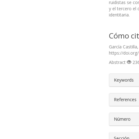
ruidistas se c
y el tercero e
identitaria.
Cómo cit
García Castill
https://doi.org
Abstract
236
##plugin
Keywords
References
Número
Sección