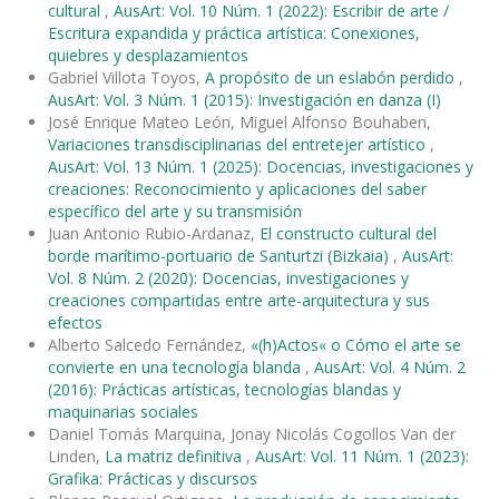
cultural
,
AusArt: Vol. 10 Núm. 1 (2022): Escribir de arte /
Escritura expandida y práctica artística: Conexiones,
quiebres y desplazamientos
Gabriel Villota Toyos,
A propósito de un eslabón perdido
,
AusArt: Vol. 3 Núm. 1 (2015): Investigación en danza (I)
José Enrique Mateo León, Miguel Alfonso Bouhaben,
Variaciones transdisciplinarias del entretejer artístico
,
AusArt: Vol. 13 Núm. 1 (2025): Docencias, investigaciones y
creaciones: Reconocimiento y aplicaciones del saber
específico del arte y su transmisión
Juan Antonio Rubio-Ardanaz,
El constructo cultural del
borde marítimo-portuario de Santurtzi (Bizkaia)
,
AusArt:
Vol. 8 Núm. 2 (2020): Docencias, investigaciones y
creaciones compartidas entre arte-arquitectura y sus
efectos
Alberto Salcedo Fernández,
«(h)Actos« o Cómo el arte se
convierte en una tecnología blanda
,
AusArt: Vol. 4 Núm. 2
(2016): Prácticas artísticas, tecnologías blandas y
maquinarias sociales
Daniel Tomás Marquina, Jonay Nicolás Cogollos Van der
Linden,
La matriz definitiva
,
AusArt: Vol. 11 Núm. 1 (2023):
Grafika: Prácticas y discursos