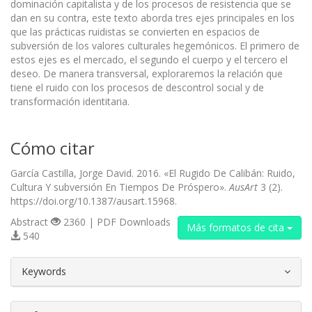
dominación capitalista y de los procesos de resistencia que se
dan en su contra, este texto aborda tres ejes principales en los
que las prácticas ruidistas se convierten en espacios de
subversión de los valores culturales hegemónicos. El primero de
estos ejes es el mercado, el segundo el cuerpo y el tercero el
deseo. De manera transversal, exploraremos la relación que
tiene el ruido con los procesos de descontrol social y de
transformación identitaria.
Cómo citar
García Castilla, Jorge David. 2016. «El Rugido De Calibán: Ruido,
Cultura Y subversión En Tiempos De Próspero».
AusArt
3 (2).
https://doi.org/10.1387/ausart.15968.
Abstract
2360 | PDF Downloads
Más formatos de cita
540
##plugins.themes.bootstrap3.article.d
Keywords