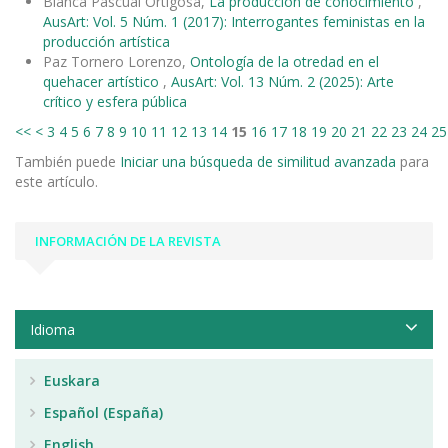
Blanca Pascual Ortigosa,
La producción de conocimiento
,
AusArt: Vol. 5 Núm. 1 (2017): Interrogantes feministas en la
producción artística
Paz Tornero Lorenzo,
Ontología de la otredad en el
quehacer artístico
,
AusArt: Vol. 13 Núm. 2 (2025): Arte
crítico y esfera pública
<<
<
3
4
5
6
7
8
9
10
11
12
13
14
15
16
17
18
19
20
21
22
23
24
25
También puede
Iniciar una búsqueda de similitud avanzada
para
este artículo.
INFORMACIÓN DE LA REVISTA
Idioma
Euskara
Español (España)
English