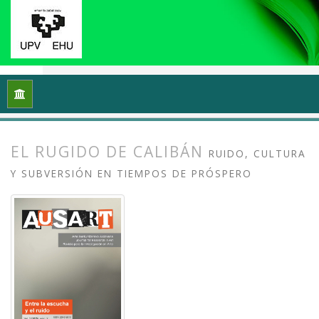
Inicio
Archivos
Vol. 3 Núm. 2 (2015): Entre la escucha y el ru
EL RUGIDO DE CALIBÁN
RUIDO, CULTURA
Y SUBVERSIÓN EN TIEMPOS DE PRÓSPERO
##plugins.themes.bootstrap3.article.
##plugins.themes.bootstrap3.article.