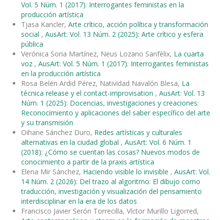
Vol. 5 Núm. 1 (2017): Interrogantes feministas en la
producción artística
Tjasa Kancler,
Arte crítico, acción política y transformación
social
,
AusArt: Vol. 13 Núm. 2 (2025): Arte crítico y esfera
pública
Verónica Soria Martínez, Neus Lozano Sanfèlix,
La cuarta
voz
,
AusArt: Vol. 5 Núm. 1 (2017): Interrogantes feministas
en la producción artística
Rosa Belén Ardid Pérez, Natividad Navalón Blesa,
La
técnica release y el contact-improvisation
,
AusArt: Vol. 13
Núm. 1 (2025): Docencias, investigaciones y creaciones:
Reconocimiento y aplicaciones del saber específico del arte
y su transmisión
Oihane Sánchez Duro,
Redes artísticas y culturales
alternativas en la ciudad global
,
AusArt: Vol. 6 Núm. 1
(2018): ¿Cómo se cuentan las cosas? Nuevos modos de
conocimiento a partir de la praxis artística
Elena Mir Sánchez,
Haciendo visible lo invisible
,
AusArt: Vol.
14 Núm. 2 (2026): Del trazo al algoritmo: El dibujo como
traducción, investigación y visualización del pensamiento
interdisciplinar en la era de los datos
Francisco Javier Serón Torrecilla, Víctor Murillo Ligorred,