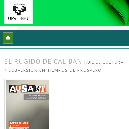
Inicio
Archivos
Vol. 3 Núm. 2 (2015): Entre la escucha y el ru
EL RUGIDO DE CALIBÁN
RUIDO, CULTURA
Y SUBVERSIÓN EN TIEMPOS DE PRÓSPERO
##plugins.themes.bootstrap3.article.
##plugins.themes.bootstrap3.article.