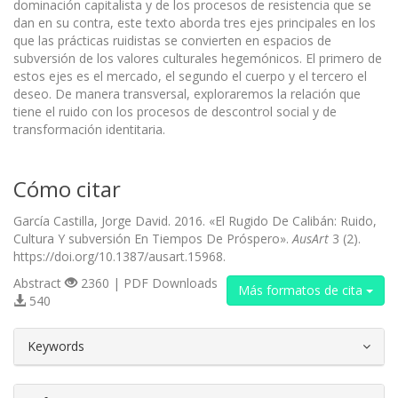
dominación capitalista y de los procesos de resistencia que se
dan en su contra, este texto aborda tres ejes principales en los
que las prácticas ruidistas se convierten en espacios de
subversión de los valores culturales hegemónicos. El primero de
estos ejes es el mercado, el segundo el cuerpo y el tercero el
deseo. De manera transversal, exploraremos la relación que
tiene el ruido con los procesos de descontrol social y de
transformación identitaria.
Cómo citar
García Castilla, Jorge David. 2016. «El Rugido De Calibán: Ruido,
Cultura Y subversión En Tiempos De Próspero».
AusArt
3 (2).
https://doi.org/10.1387/ausart.15968.
Abstract
2360 | PDF Downloads
Más formatos de cita
540
##plugins.themes.bootstrap3.article.d
Keywords