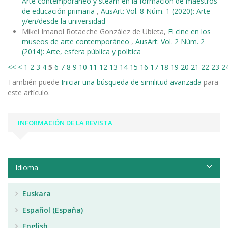
Arte contemporáneo y steam en la formación de maestros
de educación primaria
,
AusArt: Vol. 8 Núm. 1 (2020): Arte
y/en/desde la universidad
Mikel Imanol Rotaeche González de Ubieta,
El cine en los
museos de arte contemporáneo
,
AusArt: Vol. 2 Núm. 2
(2014): Arte, esfera pública y política
<<
<
1
2
3
4
5
6
7
8
9
10
11
12
13
14
15
16
17
18
19
20
21
22
23
2
También puede
Iniciar una búsqueda de similitud avanzada
para
este artículo.
INFORMACIÓN DE LA REVISTA
Idioma
Euskara
Español (España)
English