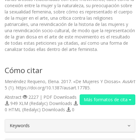
conexión entre la mujer y la naturaleza, su preocupación sobre
la sexualidad femenina, sobre cómo es representado el cuerpo
de la mujer en el arte, una crítica contra las religiones
patriarcales, una reivindicación de la historia de las mujeres y
una reivindicación socio-cultural, de modo que la representación
de la gran diosa en el arte de este movimiento es el resultado
de todas estas peticiones ya citadas, así como una forma de
canalizar todas ellas dentro del arte feminista.
Cómo citar
Menéndez Requeno, Elena. 2017. «De Mujeres Y Diosas».
AusArt
5 (1). https://doi.org/10.1387/ausart.17785.
Abstract
2227 | PDF Downloads
Más formatos de cita
949 XLM (Redalyc) Downloads
0 HTML (Redalyc) Downloads
0
##plugins.themes.bootstrap3.article.d
Keywords