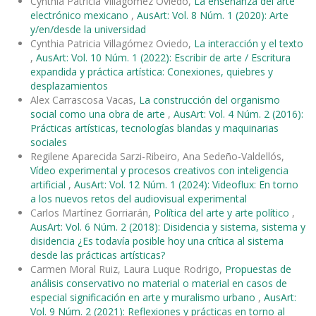
Cynthia Patricia Villagómez Oviedo,
La enseñanza del arte
electrónico mexicano
,
AusArt: Vol. 8 Núm. 1 (2020): Arte
y/en/desde la universidad
Cynthia Patricia Villagómez Oviedo,
La interacción y el texto
,
AusArt: Vol. 10 Núm. 1 (2022): Escribir de arte / Escritura
expandida y práctica artística: Conexiones, quiebres y
desplazamientos
Alex Carrascosa Vacas,
La construcción del organismo
social como una obra de arte
,
AusArt: Vol. 4 Núm. 2 (2016):
Prácticas artísticas, tecnologías blandas y maquinarias
sociales
Regilene Aparecida Sarzi-Ribeiro, Ana Sedeño-Valdellós,
Vídeo experimental y procesos creativos con inteligencia
artificial
,
AusArt: Vol. 12 Núm. 1 (2024): Videoflux: En torno
a los nuevos retos del audiovisual experimental
Carlos Martínez Gorriarán,
Política del arte y arte político
,
AusArt: Vol. 6 Núm. 2 (2018): Disidencia y sistema, sistema y
disidencia ¿Es todavía posible hoy una crítica al sistema
desde las prácticas artísticas?
Carmen Moral Ruiz, Laura Luque Rodrigo,
Propuestas de
análisis conservativo no material o material en casos de
especial significación en arte y muralismo urbano
,
AusArt:
Vol. 9 Núm. 2 (2021): Reflexiones y prácticas en torno al