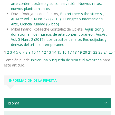
arte contemporáneo y su conservación: Nuevos retos,
nuevos planteamientos
David Rodrigues dos Santos,
Bio art meets the streets
,
AusArt: Vol. 1 Núm. 1-2 (2013): I Congreso Internacional
Arte, Ciencia, Ciudad (Bilbao)
Mikel Imanol Rotaeche González de Ubieta,
Aquisición y
donación en los museos de arte contemporáneo
,
AusArt:
Vol. 5 Núm. 2 (2017): Los circuitos del arte: Encrucijadas y
derivas del arte contemporáneo
1
2
3
4
5
6
7
8
9
10
11
12
13
14
15
16
17
18
19
20
21
22
23
24
25
También puede
Iniciar una búsqueda de similitud avanzada
para
este artículo.
INFORMACIÓN DE LA REVISTA
Idioma