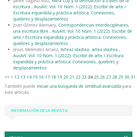
Janire Sagasti Ruiz,
Mina Loy y la demolición a través de la
escritura
,
AusArt: Vol. 10 Núm. 1 (2022): Escribir de arte /
Escritura expandida y práctica artística: Conexiones,
quiebres y desplazamientos
Joan Gómez Alemany,
Correspondencias interdisciplinares,
una escritura libre
,
AusArt: Vol. 10 Núm. 1 (2022): Escribir de
arte / Escritura expandida y práctica artística: Conexiones,
quiebres y desplazamientos
Jesús Meléndez Arranz,
Arteaz idaztea- artea idaztea
,
AusArt: Vol. 10 Núm. 1 (2022): Escribir de arte / Escritura
expandida y práctica artística: Conexiones, quiebres y
desplazamientos
<<
<
12
13
14
15
16
17
18
19
20
21
22
23
24
25
26
27
28
29
30
31
También puede
Iniciar una búsqueda de similitud avanzada
para
este artículo.
INFORMACIÓN DE LA REVISTA