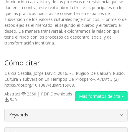
dominación capitalista y de los procesos de resistencia que se
dan en su contra, este texto aborda tres ejes principales en los
que las prácticas ruidistas se convierten en espacios de
subversión de los valores culturales hegemónicos. El primero de
estos ejes es el mercado, el segundo el cuerpo y el tercero el
deseo. De manera transversal, exploraremos la relación que
tiene el ruido con los procesos de descontrol social y de
transformación identitaria.
Cómo citar
García Castilla, Jorge David. 2016. «El Rugido De Calibán: Ruido,
Cultura Y subversión En Tiempos De Próspero».
AusArt
3 (2).
https://doi.org/10.1387/ausart.15968.
Abstract
2360 | PDF Downloads
Más formatos de cita
540
##plugins.themes.bootstrap3.article.d
Keywords