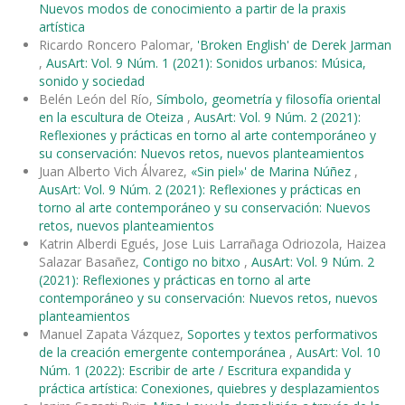
Nuevos modos de conocimiento a partir de la praxis
artística
Ricardo Roncero Palomar,
'Broken English' de Derek Jarman
,
AusArt: Vol. 9 Núm. 1 (2021): Sonidos urbanos: Música,
sonido y sociedad
Belén León del Río,
Símbolo, geometría y filosofía oriental
en la escultura de Oteiza
,
AusArt: Vol. 9 Núm. 2 (2021):
Reflexiones y prácticas en torno al arte contemporáneo y
su conservación: Nuevos retos, nuevos planteamientos
Juan Alberto Vich Álvarez,
«Sin piel»' de Marina Núñez
,
AusArt: Vol. 9 Núm. 2 (2021): Reflexiones y prácticas en
torno al arte contemporáneo y su conservación: Nuevos
retos, nuevos planteamientos
Katrin Alberdi Egués, Jose Luis Larrañaga Odriozola, Haizea
Salazar Basañez,
Contigo no bitxo
,
AusArt: Vol. 9 Núm. 2
(2021): Reflexiones y prácticas en torno al arte
contemporáneo y su conservación: Nuevos retos, nuevos
planteamientos
Manuel Zapata Vázquez,
Soportes y textos performativos
de la creación emergente contemporánea
,
AusArt: Vol. 10
Núm. 1 (2022): Escribir de arte / Escritura expandida y
práctica artística: Conexiones, quiebres y desplazamientos