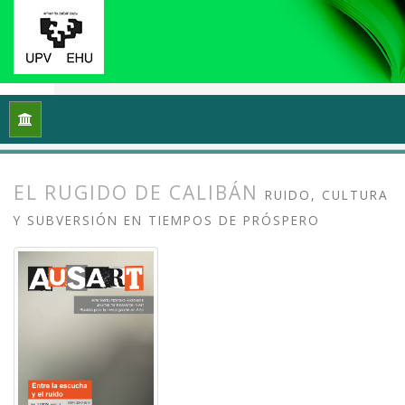
Inicio
Archivos
Vol. 3 Núm. 2 (2015): Entre la escucha y el ru
EL RUGIDO DE CALIBÁN
RUIDO, CULTURA
Y SUBVERSIÓN EN TIEMPOS DE PRÓSPERO
##plugins.themes.bootstrap3.article.
##plugins.themes.bootstrap3.article.