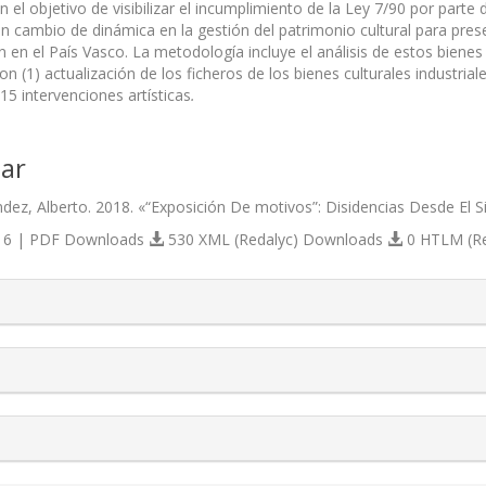
on el objetivo de visibilizar el incumplimiento de la Ley 7/90 por parte
n cambio de dinámica en la gestión del patrimonio cultural para prese
ón en el País Vasco. La metodología incluye el análisis de estos bienes 
n (1) actualización de los ficheros de los bienes culturales industriale
 15 intervenciones artísticas
.
ar
dez, Alberto. 2018. «“Exposición De motivos”: Disidencias Desde El 
6 | PDF Downloads
530 XML (Redalyc) Downloads
0 HTLM (R
s.themes.bootstrap3.article.details##