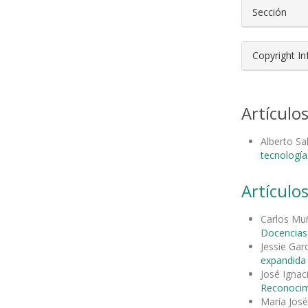
Sección
Copyright I
Artículo
Alberto S
tecnología
Artículos
Carlos Mu
Docencias,
Jessie Gar
expandida 
José Ignac
Reconocimi
María José