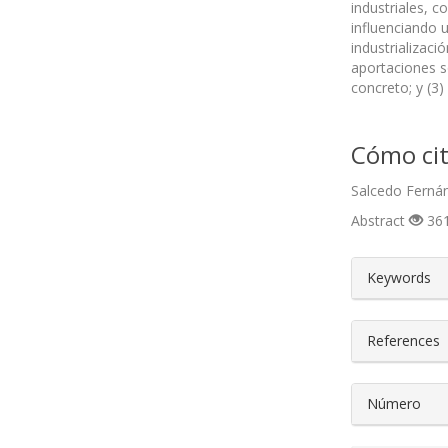
industriales, c
influenciando u
industrializaci
aportaciones so
concreto; y (3)
Cómo cit
Salcedo Fernán
Abstract
361
##plugin
Keywords
References
Número