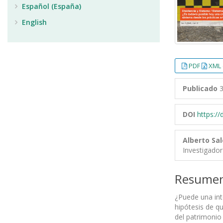
Español (España)
English
PDF
XML 
Publicado
3
DOI
https:/
Alberto Sa
Investigador
Resume
¿Puede una inte
hipótesis de qu
del patrimonio 