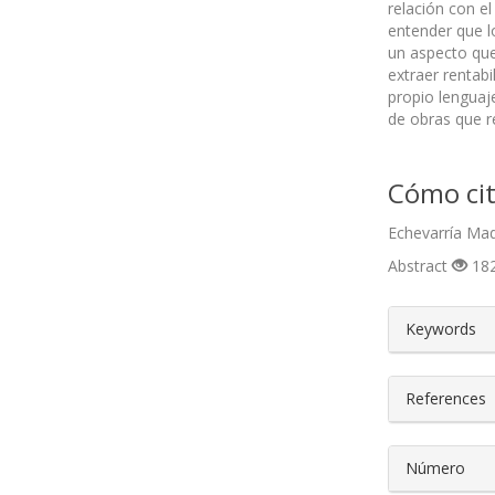
relación con e
entender que l
un aspecto que
extraer rentabi
propio lenguaje
de obras que re
Cómo cit
Echevarría Mad
Abstract
182
##plugin
Keywords
References
Número