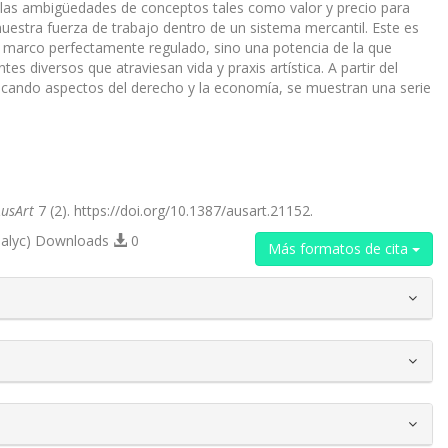
n las ambigüedades de conceptos tales como valor y precio para
estra fuerza de trabajo dentro de un sistema mercantil. Este es
marco perfectamente regulado, sino una potencia de la que
s diversos que atraviesan vida y praxis artística. A partir del
, tocando aspectos del derecho y la economía, se muestran una serie
usArt
7 (2). https://doi.org/10.1387/ausart.21152.
alyc) Downloads
0
Más formatos de cita