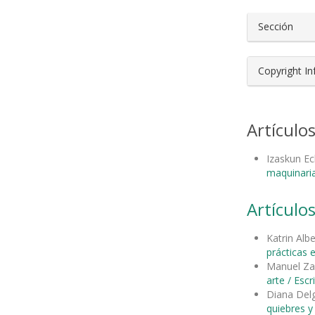
Sección
Copyright I
Artículo
Izaskun Ec
maquinaria
Artículos
Katrin Alb
prácticas 
Manuel Za
arte / Esc
Diana Del
quiebres 