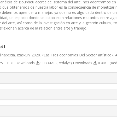
l análisis de Bourdieu acerca del sistema del arte, nos adentramos e
o que obtenemos de nuestra labor es la consecuencia de monetizar nu
 debemos aprender a manejar, ya que no es algo dado dentro de un 
lidad, un espacio donde se establecen relaciones mutantes entre agente
 del arte, así como de la investigación en arte y la gestión cultural
flexionan acerca de la relación entre arte y trabajo.
ar
inabeitia, Izaskun. 2020. «Las Tres economías Del Sector artístico».
A
5 | PDF Downloads
903 XML (Redalyc) Downloads
0 XML (Red
s.themes.bootstrap3.article.details##