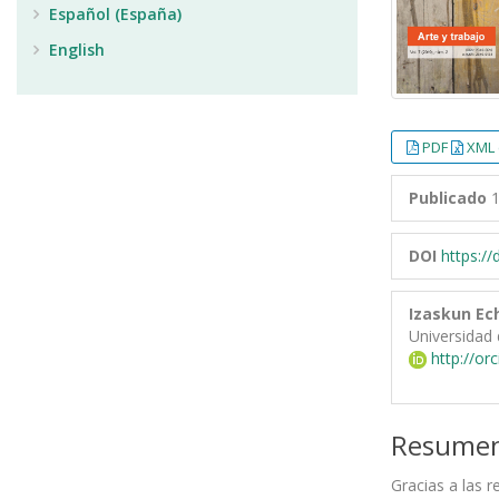
Español (España)
English
PDF
XML 
Publicado
1
DOI
https:/
Izaskun Ec
Universidad 
http://or
Resume
Gracias a las r