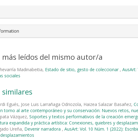
nformation
s más leídos del mismo autor/a
hevarría Madinabeitia,
Estado de sitio, gesto de coleccionar
,
AusArt: 
s sociales
 similares
erdi Egués, Jose Luis Larrañaga Odriozola, Haizea Salazar Basañez,
Co
en torno al arte contemporáneo y su conservación: Nuevos retos, n
pata Vázquez,
Soportes y textos performativos de la creación eme
ritura expandida y práctica artística: Conexiones, quiebres y desplaza
gado Ureña,
Devenir narradora
,
AusArt: Vol. 10 Núm. 1 (2022): Escribi
y desplazamientos