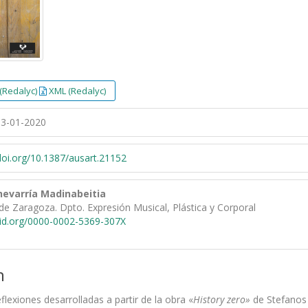
(Redalyc)
XML (Redalyc)
3-01-2020
/doi.org/10.1387/ausart.21152
hevarría Madinabeitia
de Zaragoza. Dpto. Expresión Musical, Plástica y Corporal
cid.org/0000-0002-5369-307X
n
eflexiones desarrolladas a partir de la obra «
History zero»
de Stefanos 