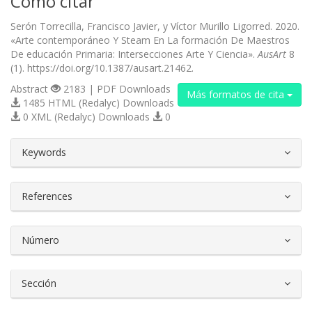
Cómo citar
Serón Torrecilla, Francisco Javier, y Víctor Murillo Ligorred. 2020.
«Arte contemporáneo Y Steam En La formación De Maestros
De educación Primaria: Intersecciones Arte Y Ciencia».
AusArt
8
(1). https://doi.org/10.1387/ausart.21462.
Abstract
2183 | PDF Downloads
Más formatos de cita
1485 HTML (Redalyc) Downloads
0 XML (Redalyc) Downloads
0
##plugins.themes.bootstrap3.article.d
Keywords
References
Número
Sección