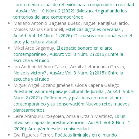
como medio visual de reflexión para comprender la realidad
,
AusArt: Vol. 10 Núm. 2 (2022): (Meta)cartografiando los
territorios del arte contemporáneo
Mariano Antonio Báguena Bueso, Miguel Rangil Gallardo,
Moisés Mañas Carbonell,
Estéticas digitales precarias
,
AusArt: Vol. 14 Núm. 1 (2026): Discursos emocionales en el
arte y la cultura visual
Mikel Arce Sagarduy,
El espacio sonoro en el arte
contemporáneo
,
AusArt: Vol. 3 Núm. 2 (2015): Entre la
escucha y el ruido
Ion Andoni del Amo Castro, Arkaitz Letamendia Onzain,
Noise is victory?
,
AusArt: Vol. 3 Núm. 2 (2015): Entre la
escucha y el ruido
Miguel Ángel Lozano Jiménez, Gloria Lapeña Gallego,
Puesta en valor del paisaje cultural de Jumilla
,
AusArt: Vol. 9
Núm. 2 (2021): Reflexiones y prácticas en torno al arte
contemporáneo y su conservación: Nuevos retos, nuevos
planteamientos
Leire Aranburu Etxegoien, Amaia Urzain Martínez,
Es un
alivio ser capaz de prestar atención
,
AusArt: Vol. 8 Núm. 1
(2020): Arte y/en/desde la universidad
Eva Figueras Ferrer,
Poéticas liminales en el mundo