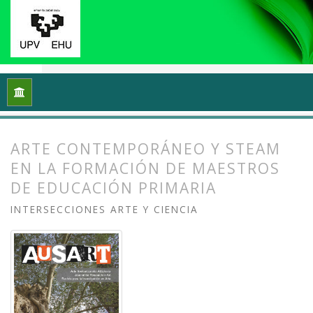
Inicio
Archivos
Vol. 8 Núm. 1 (2020): Arte y/en/desde la univ
ARTE CONTEMPORÁNEO Y STEAM
EN LA FORMACIÓN DE MAESTROS
DE EDUCACIÓN PRIMARIA
INTERSECCIONES ARTE Y CIENCIA
##plugins.themes.bootstrap3.article.
##plugins.themes.bootstrap3.article.