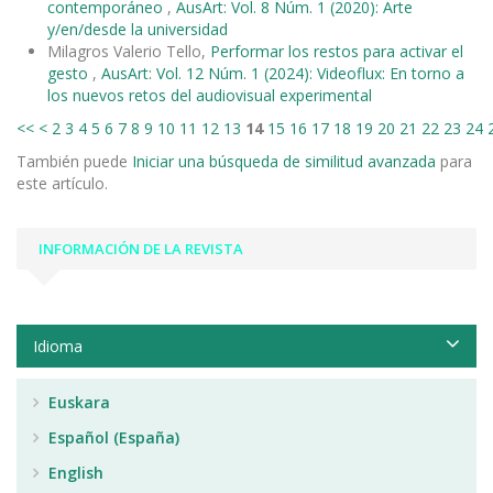
contemporáneo
,
AusArt: Vol. 8 Núm. 1 (2020): Arte
y/en/desde la universidad
Milagros Valerio Tello,
Performar los restos para activar el
gesto
,
AusArt: Vol. 12 Núm. 1 (2024): Videoflux: En torno a
los nuevos retos del audiovisual experimental
<<
<
2
3
4
5
6
7
8
9
10
11
12
13
14
15
16
17
18
19
20
21
22
23
24
También puede
Iniciar una búsqueda de similitud avanzada
para
este artículo.
INFORMACIÓN DE LA REVISTA
Idioma
Euskara
Español (España)
English