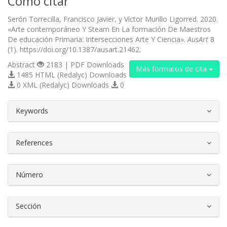
Cómo citar
Serón Torrecilla, Francisco Javier, y Víctor Murillo Ligorred. 2020.
«Arte contemporáneo Y Steam En La formación De Maestros
De educación Primaria: Intersecciones Arte Y Ciencia».
AusArt
8
(1). https://doi.org/10.1387/ausart.21462.
Abstract
2183 | PDF Downloads
Más formatos de cita
1485 HTML (Redalyc) Downloads
0 XML (Redalyc) Downloads
0
##plugins.themes.bootstrap3.article.d
Keywords
References
Número
Sección