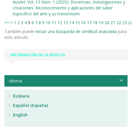
AusArt: Vol. 13 Núm. 1 (2025): Docencias, investigaciones y
creaciones: Reconocimiento y aplicaciones del saber
específico del arte y su transmisión
<<
<
1
2
3
4
5
6
7
8
9
10
11
12
13
14
15
16
17
18
19
20
21
22
23
2
También puede
Iniciar una búsqueda de similitud avanzada
para
este artículo.
INFORMACIÓN DE LA REVISTA
Idioma
Euskara
Español (España)
English