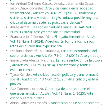
Ion Andoni Del Amo Castro, Arkaitz Letamendia Onzain,
Jason Diaux González,
Arte y disidencia en la sociedad
fragmentada
,
AusArt: Vol. 6 Núm. 2 (2018): Disidencia y
sistema, sistema y disidencia ¿Es todavía posible hoy una
crítica al sistema desde las prácticas artísticas?
Alizée Armet,
Les écoles d’art en France
,
AusArt: Vol. 8
Núm. 1 (2020): Arte y/en/desde la universidad
Francisco José Gómez Díaz,
El legado femenino
,
AusArt:
Vol. 12 Núm. 1 (2024): Videoflux: En torno a los nuevos
retos del audiovisual experimental
Izaskun Echevarría Madinabeitia,
Las tres economías del
sector artístico
,
AusArt: Vol. 7 Núm. 2 (2019): Arte y trabajo
Inmaculada Abarca Martínez,
La representación de la utopía
,
AusArt: Vol. 2 Núm. 1 (2014): Transformar y sentir el
espacio común
Tjasa Kancler,
Arte crítico, acción política y transformación
social
,
AusArt: Vol. 13 Núm. 2 (2025): Arte crítico y esfera
pública
Paz Tornero Lorenzo,
Ontología de la otredad en el
quehacer artístico
,
AusArt: Vol. 13 Núm. 2 (2025): Arte
crítico y esfera pública
Abián González Francés,
Transmisión de un saber corporal
,