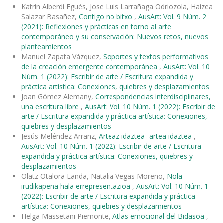
Katrin Alberdi Egués, Jose Luis Larrañaga Odriozola, Haizea
Salazar Basañez,
Contigo no bitxo
,
AusArt: Vol. 9 Núm. 2
(2021): Reflexiones y prácticas en torno al arte
contemporáneo y su conservación: Nuevos retos, nuevos
planteamientos
Manuel Zapata Vázquez,
Soportes y textos performativos
de la creación emergente contemporánea
,
AusArt: Vol. 10
Núm. 1 (2022): Escribir de arte / Escritura expandida y
práctica artística: Conexiones, quiebres y desplazamientos
Joan Gómez Alemany,
Correspondencias interdisciplinares,
una escritura libre
,
AusArt: Vol. 10 Núm. 1 (2022): Escribir de
arte / Escritura expandida y práctica artística: Conexiones,
quiebres y desplazamientos
Jesús Meléndez Arranz,
Arteaz idaztea- artea idaztea
,
AusArt: Vol. 10 Núm. 1 (2022): Escribir de arte / Escritura
expandida y práctica artística: Conexiones, quiebres y
desplazamientos
Olatz Otalora Landa, Natalia Vegas Moreno,
Nola
irudikapena hala errepresentazioa
,
AusArt: Vol. 10 Núm. 1
(2022): Escribir de arte / Escritura expandida y práctica
artística: Conexiones, quiebres y desplazamientos
Helga Massetani Piemonte,
Atlas emocional del Bidasoa
,