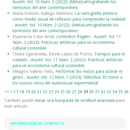
AusArt: Vol. 10 Núm. 2 (2022): (Meta)cartografiando los
territorios del arte contemporáneo
María Dolores Gallego Martínez,
La cartografía artística
como medio visual de reflexión para comprender la realidad
,
AusArt: Vol. 10 Núm. 2 (2022): (Meta)cartografiando los
territorios del arte contemporáneo
Esperanza Cobo Arnal,
Contextos frágiles
,
AusArt: Vol. 11
Núm. 2 (2023): Prácticas artísticas para un ecosistema
cultural sostenible
Chiara Sgaramella, Estela López de Frutos,
Tiempos para el
cuidado
,
AusArt: Vol. 11 Núm. 2 (2023): Prácticas artísticas
para un ecosistema cultural sostenible
Milagros Valerio Tello,
Performar los restos para activar el
gesto
,
AusArt: Vol. 12 Núm. 1 (2024): Videoflux: En torno a
los nuevos retos del audiovisual experimental
<<
<
17
18
19
20
21
22
23
24
25
26
27
28
29
30
31
32
33
34
35
36
También puede
Iniciar una búsqueda de similitud avanzada
para
este artículo.
INFORMACIÓN DE LA REVISTA