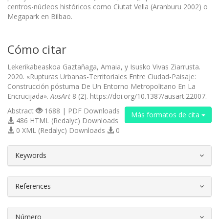
centros-núcleos históricos como Ciutat Vella (Aranburu 2002) o
Megapark en Bilbao.
Cómo citar
Lekerikabeaskoa Gaztañaga, Amaia, y Isusko Vivas Ziarrusta.
2020. «Rupturas Urbanas-Territoriales Entre Ciudad-Paisaje:
Construcción póstuma De Un Entorno Metropolitano En La
Encrucijada».
AusArt
8 (2). https://doi.org/10.1387/ausart.22007.
Abstract
1688 | PDF Downloads
Más formatos de cita
486 HTML (Redalyc) Downloads
0 XML (Redalyc) Downloads
0
##plugins.themes.bootstrap3.article.d
Keywords
References
Número