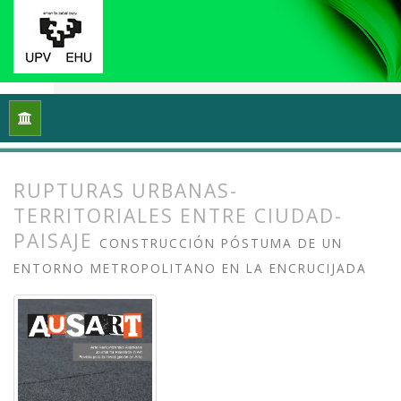
Inicio
Archivos
Vol. 8 Núm. 2 (2020): Docencias, investigaci
RUPTURAS URBANAS-
TERRITORIALES ENTRE CIUDAD-
PAISAJE
CONSTRUCCIÓN PÓSTUMA DE UN
ENTORNO METROPOLITANO EN LA ENCRUCIJADA
##plugins.themes.bootstrap3.article.
##plugins.themes.bootstrap3.article.