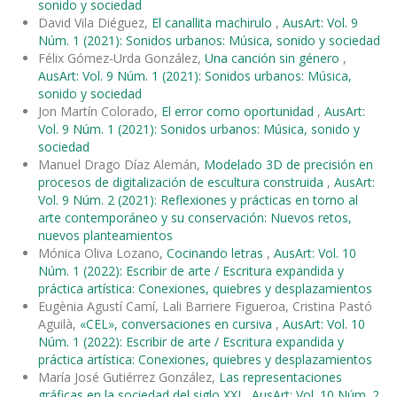
sonido y sociedad
David Vila Diéguez,
El canallita machirulo
,
AusArt: Vol. 9
Núm. 1 (2021): Sonidos urbanos: Música, sonido y sociedad
Félix Gómez-Urda González,
Una canción sin género
,
AusArt: Vol. 9 Núm. 1 (2021): Sonidos urbanos: Música,
sonido y sociedad
Jon Martín Colorado,
El error como oportunidad
,
AusArt:
Vol. 9 Núm. 1 (2021): Sonidos urbanos: Música, sonido y
sociedad
Manuel Drago Díaz Alemán,
Modelado 3D de precisión en
procesos de digitalización de escultura construida
,
AusArt:
Vol. 9 Núm. 2 (2021): Reflexiones y prácticas en torno al
arte contemporáneo y su conservación: Nuevos retos,
nuevos planteamientos
Mónica Oliva Lozano,
Cocinando letras
,
AusArt: Vol. 10
Núm. 1 (2022): Escribir de arte / Escritura expandida y
práctica artística: Conexiones, quiebres y desplazamientos
Eugènia Agustí Camí, Lali Barriere Figueroa, Cristina Pastó
Aguilà,
«CEL», conversaciones en cursiva
,
AusArt: Vol. 10
Núm. 1 (2022): Escribir de arte / Escritura expandida y
práctica artística: Conexiones, quiebres y desplazamientos
María José Gutiérrez González,
Las representaciones
gráficas en la sociedad del siglo XXI
,
AusArt: Vol. 10 Núm. 2