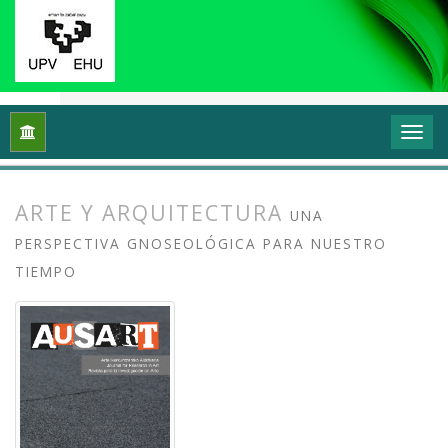
Inicio
Archivos
Vol. 8 Núm. 2 (2020): Docencias, investigaci
ARTE Y ARQUITECTURA
UNA
PERSPECTIVA GNOSEOLÓGICA PARA NUESTRO
TIEMPO
##plugins.themes.bootstrap3.article.
##plugins.themes.bootstrap3.article.