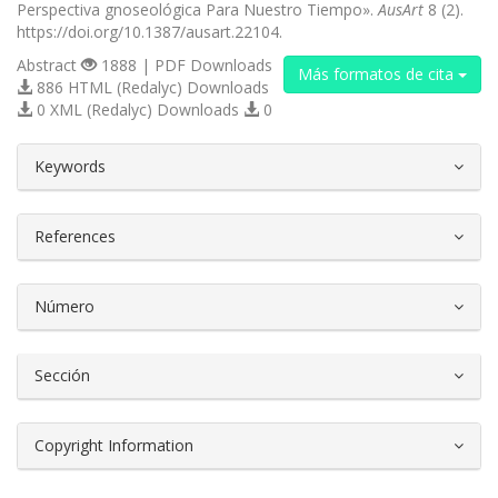
Perspectiva gnoseológica Para Nuestro Tiempo».
AusArt
8 (2).
https://doi.org/10.1387/ausart.22104.
Abstract
1888 | PDF Downloads
Más formatos de cita
886 HTML (Redalyc) Downloads
0 XML (Redalyc) Downloads
0
##plugins.themes.bootstrap3.article.d
Keywords
References
Número
Sección
Copyright Information