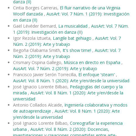
danza (II)
Cintia Borges Carreras,
El fluir narrativo de una Virginia
Woolf danzada
,
AusArt: Vol. 7 Núm. 1 (2019): Investigación
en danza (II)
Gaël Lévéder Bernard,
La musicalidad
,
AusArt: Vol. 7 Núm.
1 (2019): Investigación en danza (II)
Igor Rezola Iztueta,
Langile bat gehiago
,
AusArt: Vol. 7
Núm. 2 (2019): Arte y trabajo
Begoña Olabarria Smith,
It's show time!
,
AusArt: Vol. 7
Núm. 2 (2019): Arte y trabajo
Crismary Ospina Gallego,
Música en directo en España
,
AusArt: Vol. 7 Núm. 2 (2019): Arte y trabajo
Francisco Javier Serón Torrecilla,
El enfoque 'steam'
,
AusArt: Vol. 8 Núm. 1 (2020): Arte y/en/desde la universidad
José Ignacio Lorente Bilbao,
Pedagogías del cuerpo y la
mirada
,
AusArt: Vol. 8 Núm. 1 (2020): Arte y/en/desde la
universidad
Antonio Collados Alcaide,
Ingeniería colaborativa y modos
de autoaprendizaje
,
AusArt: Vol. 8 Núm. 1 (2020): Arte
y/en/desde la universidad
José Ignacio Lorente Bilbao,
Coreografíar la experiencia
urbana
,
AusArt: Vol. 8 Núm. 2 (2020): Docencias,
investigaciones y creaciones compartidas entre arte-