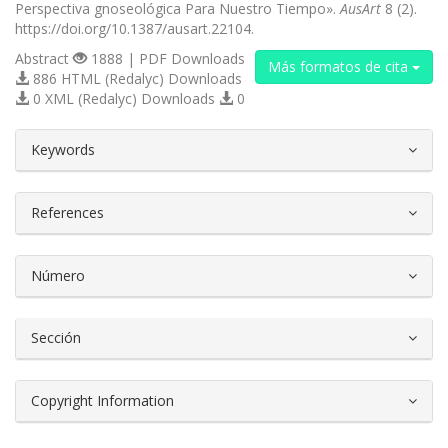
Perspectiva gnoseológica Para Nuestro Tiempo».
AusArt
8 (2).
https://doi.org/10.1387/ausart.22104.
Abstract
1888 | PDF Downloads
Más formatos de cita
886 HTML (Redalyc) Downloads
0 XML (Redalyc) Downloads
0
##plugins.themes.bootstrap3.article.d
Keywords
References
Número
Sección
Copyright Information