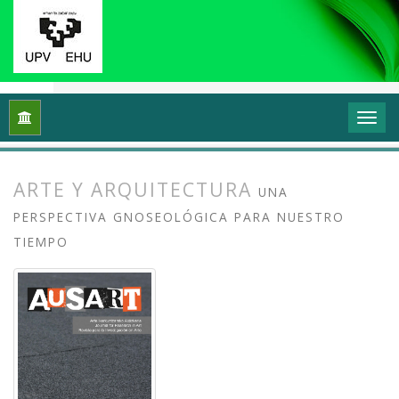
Inicio
Archivos
Vol. 8 Núm. 2 (2020): Docencias, investigaci
ARTE Y ARQUITECTURA
UNA
PERSPECTIVA GNOSEOLÓGICA PARA NUESTRO
TIEMPO
##plugins.themes.bootstrap3.article.
##plugins.themes.bootstrap3.article.