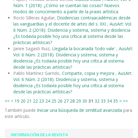
Núm. 1 (2018): ¿Cómo se cuentan las cosas? Nuevos
modos de conocimiento a partir de la praxis artística
Rocío Silleras Aguilar,
Disidencias contraacadémicas desde
las vanguardias y el docente de artes del s. XXI
,
AusArt: Vol.
6 Núm. 2 (2018): Disidencia y sistema, sistema y disidencia
¿Es todavía posible hoy una crítica al sistema desde las
prácticas artísticas?
Janire Sagasti Ruiz,
Llegada la bocanada 'todo vale'
,
AusArt:
Vol. 6 Núm. 2 (2018): Disidencia y sistema, sistema y
disidencia ¿Es todavía posible hoy una crítica al sistema
desde las prácticas artísticas?
Pablo Martínez Garrido,
Comparte, copia y mejora
,
AusArt:
Vol. 6 Núm. 2 (2018): Disidencia y sistema, sistema y
disidencia ¿Es todavía posible hoy una crítica al sistema
desde las prácticas artísticas?
<<
<
19
20
21
22
23
24
25
26
27
28
29
30
31
32
33
34
35
>
>>
También puede
Iniciar una búsqueda de similitud avanzada
para
este artículo.
INFORMACIÓN DE LA REVISTA