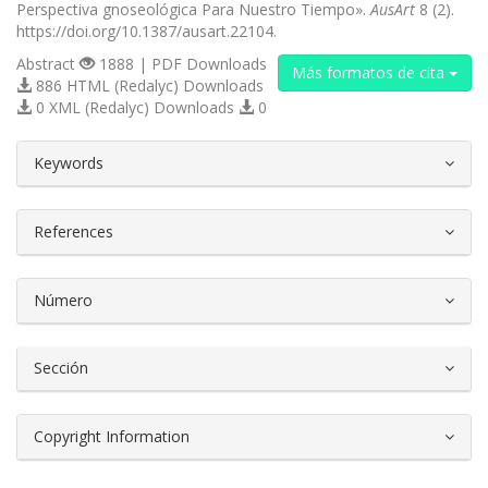
Perspectiva gnoseológica Para Nuestro Tiempo».
AusArt
8 (2).
https://doi.org/10.1387/ausart.22104.
Abstract
1888 | PDF Downloads
Más formatos de cita
886 HTML (Redalyc) Downloads
0 XML (Redalyc) Downloads
0
##plugins.themes.bootstrap3.article.d
Keywords
References
Número
Sección
Copyright Information