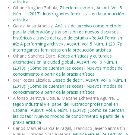
artística
Oihane Iragüen Zabala,
Ziberfeminismoa
,
AusArt: Vol. 5
Núm. 1 (2017): Interrogantes feministas en la producción
artística
Garazi Ansa Arbelaiz,
Análisis del archivo como método
para la elaboración y transmisión de nuevos discursos
históricos a través del caso de estudio «Re.Act.Feminism
#2: A performing archive»
,
AusArt: Vol. 5 Núm. 1 (2017):
Interrogantes feministas en la producción artística
Oihane Sánchez Duro,
Redes artísticas y culturales
alternativas en la ciudad global
,
AusArt: Vol. 6 Núm. 1
(2018): ¿Cómo se cuentan las cosas? Nuevos modos de
conocimiento a partir de la praxis artística
Ixiar Rozas Elizalde,
Deseo de decir
,
AusArt: Vol. 6 Núm. 1
(2018): ¿Cómo se cuentan las cosas? Nuevos modos de
conocimiento a partir de la praxis artística
Alfonso Berroya Elosua, Maitane Echevarria Aguirre,
El
tejido industrial y el papel del ilustrador profesional en
España
,
AusArt: Vol. 6 Núm. 1 (2018): ¿Cómo se cuentan
las cosas? Nuevos modos de conocimiento a partir de la
praxis artística
Carlos Manuel García Miragall, Francisco Javier Sanmartín
Piquer, Trinidad Gracia Bensa,
Música visual
,
AusArt: Vol. 6