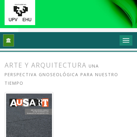
Inicio
Archivos
Vol. 8 Núm. 2 (2020): Docencias, investigaci
ARTE Y ARQUITECTURA
UNA
PERSPECTIVA GNOSEOLÓGICA PARA NUESTRO
TIEMPO
##plugins.themes.bootstrap3.article.
##plugins.themes.bootstrap3.article.