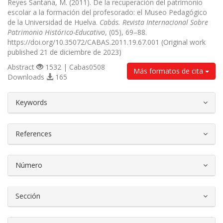
Reyes Santana, M. (2011). De la recuperación del patrimonio
escolar a la formación del profesorado: el Museo Pedagógico
de la Universidad de Huelva.
Cabás. Revista Internacional Sobre
Patrimonio Histórico-Educativo
, (05), 69–88.
https://doi.org/10.35072/CABAS.2011.19.67.001 (Original work
published 21 de diciembre de 2023)
Abstract
1532 | Cabas0508
Más formatos de cita
Downloads
165
##plugins.themes.bootstrap3.article.d
Keywords
References
Número
Sección