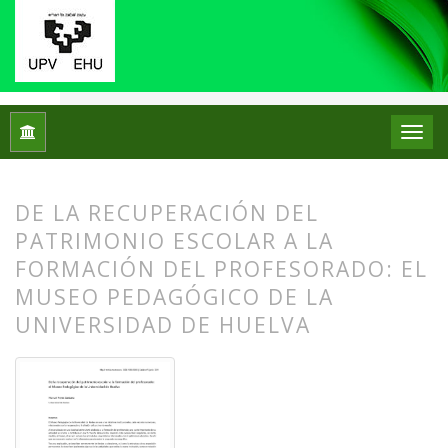
Inicio
Archivos
Núm. 05 (2011)
Centros de Patrimonio Hi
DE LA RECUPERACIÓN DEL
PATRIMONIO ESCOLAR A LA
FORMACIÓN DEL PROFESORADO: EL
MUSEO PEDAGÓGICO DE LA
UNIVERSIDAD DE HUELVA
##plugins.themes.bootstrap3.article.
##plugins.themes.bootstrap3.article.