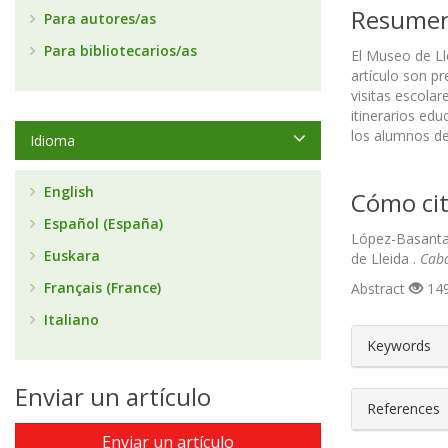
Resume
Para autores/as
Para bibliotecarios/as
El Museo de Ll
artículo son pr
visitas escola
itinerarios ed
los alumnos de
Idioma
English
Cómo cit
Español (España)
López-Basanta,
Euskara
de Lleida .
Cabá
Français (France)
Abstract
149
Italiano
##plugin
Keywords
Enviar un artículo
References
Enviar un artículo