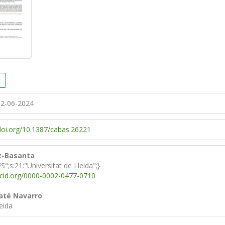
2-06-2024
/doi.org/10.1387/cabas.26221
z-Basanta
ES";s:21:"Universitat de Lleida";}
rcid.org/0000-0002-0477-0710
até Navarro
eida