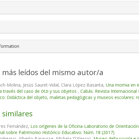
nformation
s más leídos del mismo autor/a
ch-Molina, Jesús Sauret-Vidal, Clara López-Basanta,
Una momia en el 
a través del caso de ötzi y sus objetos
,
Cabás. Revista Internacional
o: Didáctica del objeto, maletas pedagógicas y museos escolares: r
 similares
ares Fernández,
Los orígenes de la Oficina-Laboratorio de Orientació
nal sobre Patrimonio Histórico-Educativo: Núm. 18 (2017)
ndreassi, Alberto Barausse, Michela D’Alessio,
Museo della scuola e 