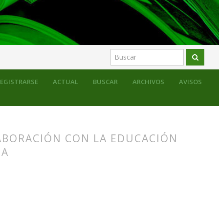
sos para la educación formal
Monográfico
EGISTRARSE
ACTUAL
BUSCAR
ARCHIVOS
AVISOS
ABORACIÓN CON LA EDUCACIÓN
DA