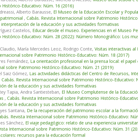
 Histórico-Educativo: Núm. 16 (2016)
dreassi, Alberto Barausse,
El Museo de la Educación Escolar y Popular y
 patrimonial
,
Cabás. Revista Internacional sobre Patrimonio Históri
 interpretación de la educación y sus actividades formativas
ríguez Castelos,
Educar desde el museo. Experiencias en el Museo Pe
 Histórico-Educativo: Núm. 28 (2022): Número Monográfico: Los muse
s
i Claudio, María Mercedes Leoz, Rodrigo Conte,
Visitas interactivas 
ternacional sobre Patrimonio Histórico-Educativo: Núm. 18 (2017)
ares Fernández,
La orientación profesional en la prensa local: el pap
nal sobre Patrimonio Histórico-Educativo: Núm. 21 (2019)
el Saiz Gómez,
Las actividades didácticas del Centro de Recursos, Int
,
Cabás. Revista Internacional sobre Patrimonio Histórico-Educativo
ción de la educación y sus actividades formativas
Rey Tapia, Andra Santiesteban,
El Museo Complutense de la Educación:
as
,
Cabás. Revista Internacional sobre Patrimonio Histórico-Educat
ción de la educación y sus actividades formativas
yes Santana,
De la recuperación del patrimonio escolar a la formaci
abás. Revista Internacional sobre Patrimonio Histórico-Educativo: Nú
les Sánchez,
El viaje pedagógico: relato de una experiencia universita
ista Internacional sobre Patrimonio Histórico-Educativo: Núm. 31 (20
olares: recursos para la educación formal