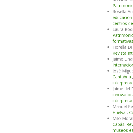
Patrimonio
Rosella An
educación
centros de
Laura Rod
Patrimonio
formativa
Fiorella D
Revista In
Jaime Lin
Internacio
José Migu
Cantabria
interpreta
Jaime del 
innovador
interpreta
Manuel Re
Huelva
,
C
Milo Mora
Cabás. Rev
museos esc