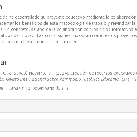
n
eida ha desarrollado su proyecto educativo mediante la colaboración
esentar los beneficios de esta metodología de trabajo y reivindicar l
res. En concreto, se aborda la colaboración con los ciclos formativos 
ucativos del museo. Las conclusiones muestran cómo estos proyectos 
 educación básica que visitan el museo.
ar
 C., & Sabaté Navarro, M. . (2024). Creación de recursos educativos 
s. Revista Internacional Sobre Patrimonio Histórico-Educativo
, (31), 
8 | Cabas3110 Downloads
353
s.themes.bootstrap3.article.details##