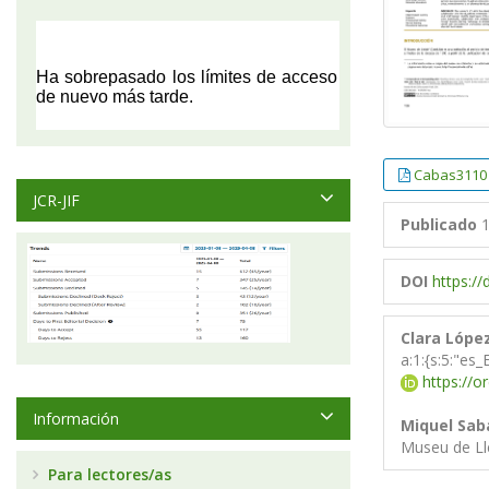
Cabas3110
JCR-JIF
Publicado
1
DOI
https:/
Clara Lópe
a:1:{s:5:"es_
https://o
Información
Miquel Sab
Museu de Ll
Para lectores/as