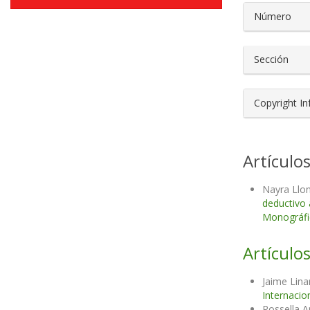
Número
Sección
Copyright I
Artículo
Nayra Llon
deductivo 
Monográfic
Artículos
Jaime Lin
Internacio
Rossella A