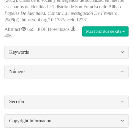
(2012). Crisis de lo social y emergencia de socializad en nuevos
escenarios de identidad. El distrito de San Francisco de Bilbao.
Papeles De Identidad. Contar La investigación De Frontera
,
2008
(2). https://doi.org/10.1387/pceic.12231
Abstract
665 | PDF Downloads
Más formatos de cita
406
##plugins.themes.bootstrap3.article.details#
Keywords
Número
Sección
Copyright Information