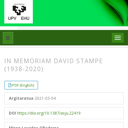
Hasiera
Artxiboak
Libk. 53 Zk. 1/2 (2019)
Hilberria
IN MEMORIAM DAVID STAMPE
(1938-2020)
##plugins.themes.bootstrap3.article.
##plugins.themes.bootstrap3.article.
PDF (English)
Argitaratua
2021-03-04
DOI
https://doi.org/10.1387/asju.22419
Miren Lourdes Oñederra