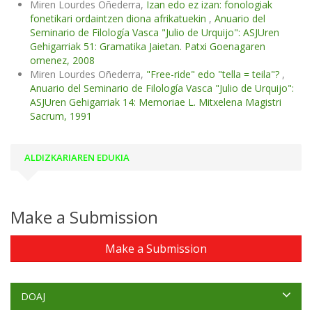
Miren Lourdes Oñederra,
Izan edo ez izan: fonologiak
fonetikari ordaintzen diona afrikatuekin
,
Anuario del
Seminario de Filología Vasca "Julio de Urquijo": ASJUren
Gehigarriak 51: Gramatika Jaietan. Patxi Goenagaren
omenez, 2008
Miren Lourdes Oñederra,
"Free-ride" edo "tella = teila"?
,
Anuario del Seminario de Filología Vasca "Julio de Urquijo":
ASJUren Gehigarriak 14: Memoriae L. Mitxelena Magistri
Sacrum, 1991
ALDIZKARIAREN EDUKIA
Make a Submission
Make a Submission
DOAJ