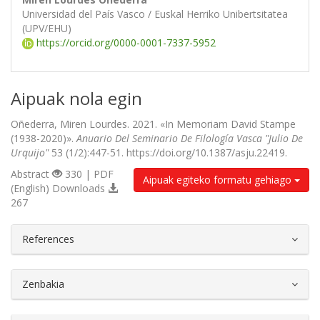
Universidad del País Vasco / Euskal Herriko Unibertsitatea
(UPV/EHU)
https://orcid.org/0000-0001-7337-5952
Aipuak nola egin
Oñederra, Miren Lourdes. 2021. «In Memoriam David Stampe
(1938-2020)».
Anuario Del Seminario De Filología Vasca "Julio De
Urquijo"
53 (1/2):447-51. https://doi.org/10.1387/asju.22419.
Abstract
330 | PDF
Aipuak egiteko formatu gehiago
(English) Downloads
267
##plugins.themes.bootstrap3.article.d
References
Zenbakia