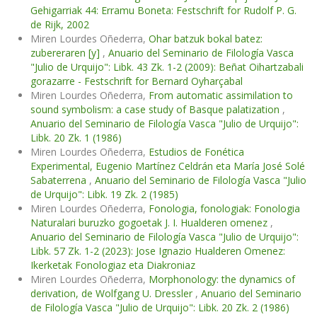
Gehigarriak 44: Erramu Boneta: Festschrift for Rudolf P. G.
de Rijk, 2002
Miren Lourdes Oñederra,
Ohar batzuk bokal batez:
zubereraren [y]
,
Anuario del Seminario de Filología Vasca
"Julio de Urquijo": Libk. 43 Zk. 1-2 (2009): Beñat Oihartzabali
gorazarre - Festschrift for Bernard Oyharçabal
Miren Lourdes Oñederra,
From automatic assimilation to
sound symbolism: a case study of Basque palatization
,
Anuario del Seminario de Filología Vasca "Julio de Urquijo":
Libk. 20 Zk. 1 (1986)
Miren Lourdes Oñederra,
Estudios de Fonética
Experimental, Eugenio Martínez Celdrán eta María José Solé
Sabaterrena
,
Anuario del Seminario de Filología Vasca "Julio
de Urquijo": Libk. 19 Zk. 2 (1985)
Miren Lourdes Oñederra,
Fonologia, fonologiak: Fonologia
Naturalari buruzko gogoetak J. I. Hualderen omenez
,
Anuario del Seminario de Filología Vasca "Julio de Urquijo":
Libk. 57 Zk. 1-2 (2023): Jose Ignazio Hualderen Omenez:
Ikerketak Fonologiaz eta Diakroniaz
Miren Lourdes Oñederra,
Morphonology: the dynamics of
derivation, de Wolfgang U. Dressler
,
Anuario del Seminario
de Filología Vasca "Julio de Urquijo": Libk. 20 Zk. 2 (1986)