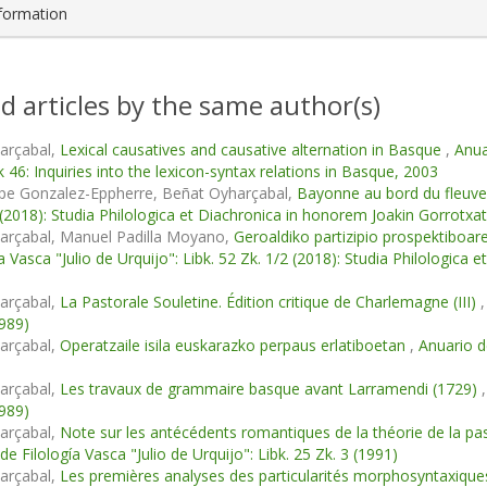
nformation
d articles by the same author(s)
arçabal,
Lexical causatives and causative alternation in Basque
,
Anua
k 46: Inquiries into the lexicon-syntax relations in Basque, 2003
ppe Gonzalez-Eppherre, Beñat Oyharçabal,
Bayonne au bord du fleuv
 (2018): Studia Philologica et Diachronica in honorem Joakin Gorrotxat
arçabal, Manuel Padilla Moyano,
Geroaldiko partizipio prospektiboar
ía Vasca "Julio de Urquijo": Libk. 52 Zk. 1/2 (2018): Studia Philologica
arçabal,
La Pastorale Souletine. Édition critique de Charlemagne (III)
1989)
arçabal,
Operatzaile isila euskarazko perpaus erlatiboetan
,
Anuario de
arçabal,
Les travaux de grammaire basque avant Larramendi (1729)
1989)
arçabal,
Note sur les antécédents romantiques de la théorie de la pa
e Filología Vasca "Julio de Urquijo": Libk. 25 Zk. 3 (1991)
arçabal,
Les premières analyses des particularités morphosyntaxiqu