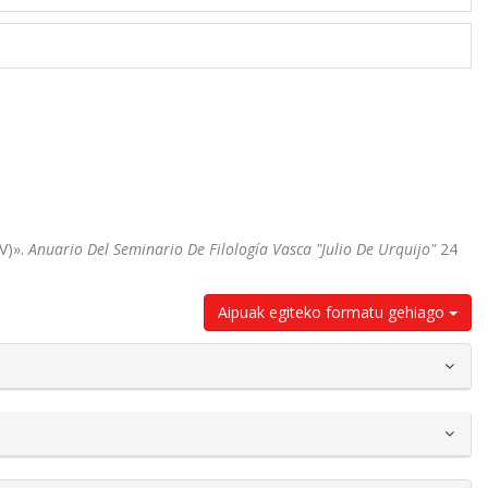
V)».
Anuario Del Seminario De Filología Vasca "Julio De Urquijo"
24
Aipuak egiteko formatu gehiago