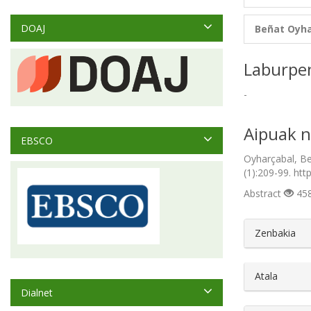
DOAJ
Beñat Oyha
Laburpe
-
Aipuak n
EBSCO
Oyharçabal, Be
(1):209-99. htt
Abstract
458
##plugin
Zenbakia
Atala
Dialnet