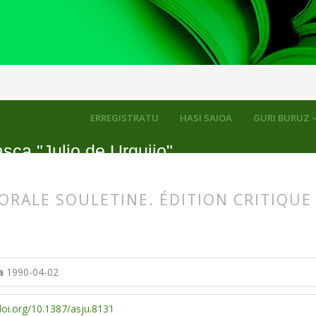
kuluak
ERREGISTRATU
HASI SAIOA
GURI BURUZ
sca "Julio de Urquijo"
ORALE SOULETINE. ÉDITION CRITIQUE
s.themes.bootstrap3.article.main##
s.themes.bootstrap3.article.sidebar##
a
1990-04-02
doi.org/10.1387/asju.8131