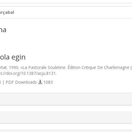
rçabal
na
ola egin
ñat. 1990. «La Pastorale Souletine. Édition Critique De Charlemagne (
ps://doi.org/10.1387/asju.8131.
 | PDF Downloads
1083
s.themes.bootstrap3.article.details##