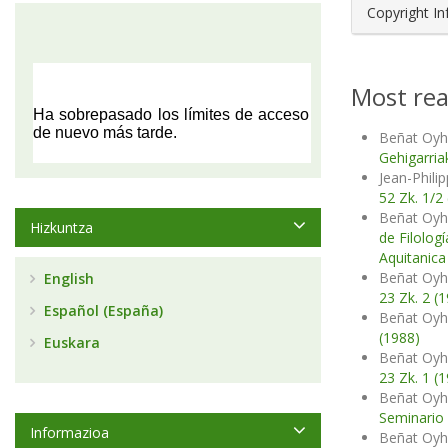
Copyright I
Most rea
Beñat Oyh
Gehigarria
Jean-Phili
52 Zk. 1/2
Beñat Oyh
Hizkuntza
de Filolog
Aquitanica
Beñat Oyh
English
23 Zk. 2 (
Español (España)
Beñat Oyh
(1988)
Euskara
Beñat Oyh
23 Zk. 1 (
Beñat Oyh
Seminario d
Informazioa
Beñat Oyh