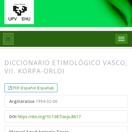
Hasiera
Artxiboak
ASJUren Gehigarriak 37: Diccionario etimo
DICCIONARIO ETIMOLÓGICO VASCO,
VII. KORPA-ORLOI
##plugins.themes.bootstrap3.article.
##plugins.themes.bootstrap3.article.
PDF (Español (España))
Argitaratua
1994-02-06
DOI
https://doi.org/10.1387/asju.8617
Manuel Agud
Antonio Tovar