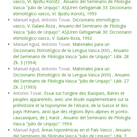
vasco, VI. Ilpiztu-Korotz
,
Anuario del Seminario de Filología
Vasca "Julio de Urquijo": ASJUren Gehigarriak 33: Diccionario
etimológico vasco, VI. Ilpiztu-Korotz, 1993
Manuel Agud, Antonio Tovar,
Diccionario etimológico
vasco, V. Galani-Iloza
,
Anuario del Seminario de Filología
Vasca "Julio de Urquijo": ASJUren Gehigarriak 30: Diccionario
etimológico vasco, V. Galani-Iloza, 1992
Manuel Agud, Antonio Tovar,
Materiales para un
Diccionario Etimológico de la Lengua Vasca (XXI)
,
Anuario
del Seminario de Filología Vasca "Julio de Urquijo": Libk. 28
Zk. 3 (1994)
Manuel Agud, Antonio Tovar,
Materiales para un
Diccionario Etimológico de la Lengua Vasca (XVII)
,
Anuario
del Seminario de Filología Vasca "Julio de Urquijo": Libk. 27
Zk. 2 (1993)
Antonio Tovar,
Essai sur l'origine des Basques, Ibéres et
peuples apparentés, avec une étude supplementaire sur la
préhistoire et la toponymie de l'Alsace, de la Suisse et des
pays rhénans, ainsi que des régions illyro-alpines et ponto-
caucasiques, de J. Karst
,
Anuario del Seminario de Filología
Vasca "Julio de Urquijo": 1954
Manuel Agud,
Áreas toponímicas en el País Vasco
,
Anuario
del Seminario de Filología Vasca "Julio de Urquijo": Libk. 7