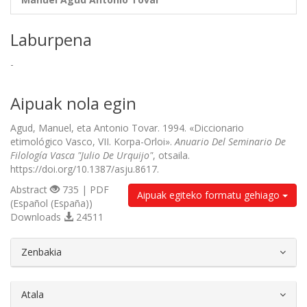
Laburpena
-
Aipuak nola egin
Agud, Manuel, eta Antonio Tovar. 1994. «Diccionario
etimológico Vasco, VII. Korpa-Orloi».
Anuario Del Seminario De
Filología Vasca "Julio De Urquijo"
, otsaila.
https://doi.org/10.1387/asju.8617.
Abstract
735 | PDF
Aipuak egiteko formatu gehiago
(Español (España))
Downloads
24511
##plugins.themes.bootstrap3.article.d
Zenbakia
Atala