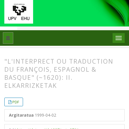
Hasiera
Artxiboak
Libk. 33 Zk. 2 (1999)
Artikuluak
"L'INTERPRECT OU TRADUCTION
DU FRANÇOIS, ESPAGNOL &
BASQUE" (~1620): II.
ELKARRIZKETAK
##plugins.themes.bootstrap3.article.
##plugins.themes.bootstrap3.article.
PDF
Argitaratua
1999-04-02