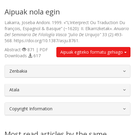
Aipuak nola egin
Lakarra, Joseba Andoni. 1999. «“L’interprect Ou Traduction Du
françois, Espagnol & Basque” (~1620): II. Elkarrizketak».
Anuario
Del Seminario De Filología Vasca "Julio De Urquijo"
33 (2):493-
568. https://doi.org/10.1387/asju.8761.
Abstract
871 | PDF
Aipuak egiteko formatu gehiago
Downloads
617
##plugins.themes.bootstrap3.article.d
Zenbakia
Atala
Copyright Information
Most read articles by the same