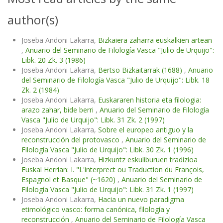
author(s)
Joseba Andoni Lakarra,
Bizkaiera zaharra euskalkien artean
,
Anuario del Seminario de Filología Vasca "Julio de Urquijo":
Libk. 20 Zk. 3 (1986)
Joseba Andoni Lakarra,
Bertso Bizkaitarrak (1688)
,
Anuario
del Seminario de Filología Vasca "Julio de Urquijo": Libk. 18
Zk. 2 (1984)
Joseba Andoni Lakarra,
Euskararen historia eta filologia:
arazo zahar, bide berri
,
Anuario del Seminario de Filología
Vasca "Julio de Urquijo": Libk. 31 Zk. 2 (1997)
Joseba Andoni Lakarra,
Sobre el europeo antiguo y la
reconstrucción del protovasco
,
Anuario del Seminario de
Filología Vasca "Julio de Urquijo": Libk. 30 Zk. 1 (1996)
Joseba Andoni Lakarra,
Hizkuntz eskuliburuen tradizioa
Euskal Herrian: I. "L'interprect ou Traduction du François,
Espagnol et Basque" (~1620)
,
Anuario del Seminario de
Filología Vasca "Julio de Urquijo": Libk. 31 Zk. 1 (1997)
Joseba Andoni Lakarra,
Hacia un nuevo paradigma
etimológico vasco: forma canónica, filología y
reconstrucción
,
Anuario del Seminario de Filología Vasca