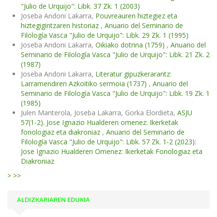
"Julio de Urquijo": Libk. 37 Zk. 1 (2003)
Joseba Andoni Lakarra,
Pouvreauren hiztegiez eta
hiztegigintzaren historiaz
,
Anuario del Seminario de
Filología Vasca "Julio de Urquijo": Libk. 29 Zk. 1 (1995)
Joseba Andoni Lakarra,
Oikiako dotrina (1759)
,
Anuario del
Seminario de Filología Vasca "Julio de Urquijo": Libk. 21 Zk. 2
(1987)
Joseba Andoni Lakarra,
Literatur gipuzkerarantz:
Larramendiren Azkoitiko sermoia (1737)
,
Anuario del
Seminario de Filología Vasca "Julio de Urquijo": Libk. 19 Zk. 1
(1985)
Julen Manterola, Joseba Lakarra, Gorka Elordieta,
ASJU
57(1-2). Jose Ignazio Hualderen omenez: Ikerketak
fonologiaz eta diakroniaz
,
Anuario del Seminario de
Filología Vasca "Julio de Urquijo": Libk. 57 Zk. 1-2 (2023):
Jose Ignazio Hualderen Omenez: Ikerketak Fonologiaz eta
Diakroniaz
>
>>
ALDIZKARIAREN EDUKIA