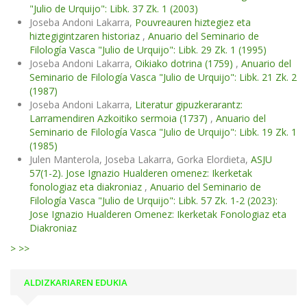
"Julio de Urquijo": Libk. 37 Zk. 1 (2003)
Joseba Andoni Lakarra,
Pouvreauren hiztegiez eta
hiztegigintzaren historiaz
,
Anuario del Seminario de
Filología Vasca "Julio de Urquijo": Libk. 29 Zk. 1 (1995)
Joseba Andoni Lakarra,
Oikiako dotrina (1759)
,
Anuario del
Seminario de Filología Vasca "Julio de Urquijo": Libk. 21 Zk. 2
(1987)
Joseba Andoni Lakarra,
Literatur gipuzkerarantz:
Larramendiren Azkoitiko sermoia (1737)
,
Anuario del
Seminario de Filología Vasca "Julio de Urquijo": Libk. 19 Zk. 1
(1985)
Julen Manterola, Joseba Lakarra, Gorka Elordieta,
ASJU
57(1-2). Jose Ignazio Hualderen omenez: Ikerketak
fonologiaz eta diakroniaz
,
Anuario del Seminario de
Filología Vasca "Julio de Urquijo": Libk. 57 Zk. 1-2 (2023):
Jose Ignazio Hualderen Omenez: Ikerketak Fonologiaz eta
Diakroniaz
>
>>
ALDIZKARIAREN EDUKIA