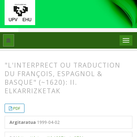
Hasiera
Artxiboak
Libk. 33 Zk. 2 (1999)
Artikuluak
"L'INTERPRECT OU TRADUCTION
DU FRANÇOIS, ESPAGNOL &
BASQUE" (~1620): II.
ELKARRIZKETAK
##plugins.themes.bootstrap3.article.
##plugins.themes.bootstrap3.article.
PDF
Argitaratua
1999-04-02