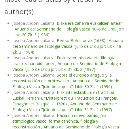
author(s)
Joseba Andoni Lakarra,
Bizkaiera zaharra euskalkien artean
,
Anuario del Seminario de Filología Vasca "Julio de Urquijo":
Libk. 20 Zk. 3 (1986)
Joseba Andoni Lakarra,
Bertso Bizkaitarrak (1688)
,
Anuario
del Seminario de Filología Vasca "Julio de Urquijo": Libk. 18
Zk. 2 (1984)
Joseba Andoni Lakarra,
Euskararen historia eta filologia:
arazo zahar, bide berri
,
Anuario del Seminario de Filología
Vasca "Julio de Urquijo": Libk. 31 Zk. 2 (1997)
Joseba Andoni Lakarra,
Sobre el europeo antiguo y la
reconstrucción del protovasco
,
Anuario del Seminario de
Filología Vasca "Julio de Urquijo": Libk. 30 Zk. 1 (1996)
Joseba Andoni Lakarra,
Hizkuntz eskuliburuen tradizioa
Euskal Herrian: I. "L'interprect ou Traduction du François,
Espagnol et Basque" (~1620)
,
Anuario del Seminario de
Filología Vasca "Julio de Urquijo": Libk. 31 Zk. 1 (1997)
Joseba Andoni Lakarra,
Hacia un nuevo paradigma
etimológico vasco: forma canónica, filología y
reconstrucción
,
Anuario del Seminario de Filología Vasca