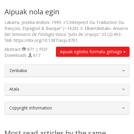
Aipuak nola egin
Lakarra, Joseba Andoni. 1999. «“L’interprect Ou Traduction Du
françois, Espagnol & Basque” (~1620): II. Elkarrizketak».
Anuario
Del Seminario De Filología Vasca "Julio De Urquijo"
33 (2):493-
568. https://doi.org/10.1387/asju.8761.
Abstract
871 | PDF
Aipuak egiteko formatu gehiago
Downloads
617
##plugins.themes.bootstrap3.article.d
Zenbakia
Atala
Copyright Information
Most read articles by the same