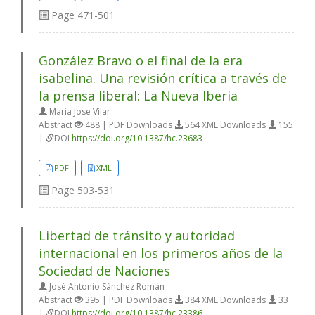
Page
471-501
González Bravo o el final de la era
isabelina. Una revisión crítica a través de
la prensa liberal: La Nueva Iberia
Maria Jose Vilar
Abstract
488 | PDF Downloads
564 XML Downloads
155
|
DOI
https://doi.org/10.1387/hc.23683
PDF
XML
Page
503-531
Libertad de tránsito y autoridad
internacional en los primeros años de la
Sociedad de Naciones
José Antonio Sánchez Román
Abstract
395 | PDF Downloads
384 XML Downloads
33
|
DOI
https://doi.org/10.1387/hc.23386