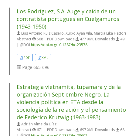
Los Rodríguez, S.A. Auge y caída de un
contratista portugués en Cuelgamuros
(1943-1950)
Luis Antonio Ruiz Casero, Xurxo Ayán Vila, Márcia Lika Hattori
Abstract
568 | PDF Downloads
477 XML Downloads
49
|
DOI
https://doi.org/10.1387/hc.23578
PDF
XML
Page
665-696
Estrategia vietnamita, tupamara y de la
organización Septiembre Negro. La
violencia política en ETA desde la
sociología de la relación y el pensamiento
de Federico Krutwig (1963-1983)
Adrián Almeida Díez
Abstract
671 | PDF Downloads
697 XML Downloads
68
|
DOI
https://doi.org/10.1387/hc.23602