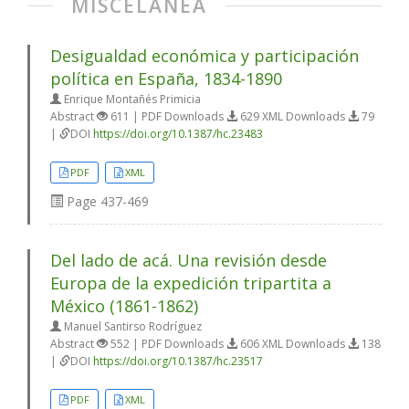
MISCELÁNEA
Desigualdad económica y participación
política en España, 1834-1890
Enrique Montañés Primicia
Abstract
611 | PDF Downloads
629 XML Downloads
79
|
DOI
https://doi.org/10.1387/hc.23483
PDF
XML
Page
437-469
Del lado de acá. Una revisión desde
Europa de la expedición tripartita a
México (1861-1862)
Manuel Santirso Rodríguez
Abstract
552 | PDF Downloads
606 XML Downloads
138
|
DOI
https://doi.org/10.1387/hc.23517
PDF
XML