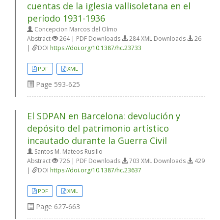
cuentas de la iglesia vallisoletana en el
período 1931-1936
Concepcion Marcos del Olmo
Abstract
264 | PDF Downloads
284 XML Downloads
26
|
DOI
https://doi.org/10.1387/hc.23733
PDF
XML
Page
593-625
El SDPAN en Barcelona: devolución y
depósito del patrimonio artístico
incautado durante la Guerra Civil
Santos M. Mateos Rusillo
Abstract
726 | PDF Downloads
703 XML Downloads
429
|
DOI
https://doi.org/10.1387/hc.23637
PDF
XML
Page
627-663