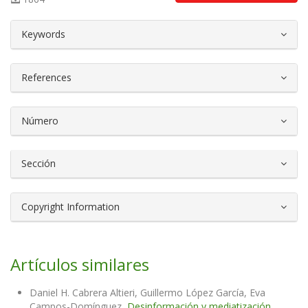
##plugins.themes.bootstrap3.article.d
Keywords
References
Número
Sección
Copyright Information
Artículos similares
Daniel H. Cabrera Altieri, Guillermo López García, Eva
Campos-Domínguez,
Desinformación y mediatización.