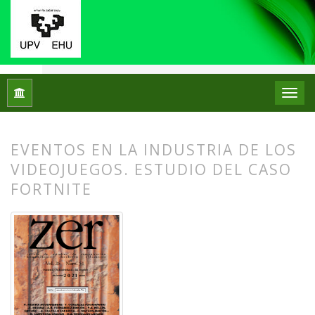
Inicio
Archivos
Vol. 26 Núm. 51 (2021): ZER. Revista de Est
EVENTOS EN LA INDUSTRIA DE LOS
VIDEOJUEGOS. ESTUDIO DEL CASO
FORTNITE
##plugins.themes.bootstrap3.article.
##plugins.themes.bootstrap3.article.