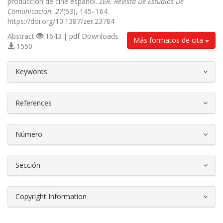
producción de cine español.
ZER. Revista De Estudios De
Comunicación
,
27
(53), 145–164.
https://doi.org/10.1387/zer.23784
Abstract
1643 | pdf Downloads
Más formatos de cita
1550
##plugins.themes.bootstrap3.article.d
Keywords
References
Número
Sección
Copyright Information