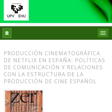
Inicio
Archivos
Vol. 27 Núm. 53 (2022): ZER. Revista de Est
PRODUCCIÓN CINEMATOGRÁFICA
DE NETFLIX EN ESPAÑA: POLÍTICAS
DE COMUNICACIÓN Y RELACIONES
CON LA ESTRUCTURA DE LA
PRODUCCIÓN DE CINE ESPAÑOL
##plugins.themes.bootstrap3.article.
##plugins.themes.bootstrap3.article.