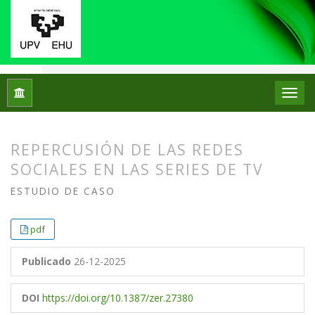
Inicio
Archivos
Vol. 30 Núm. 59 (2025): ZER. Revista de Est
REPERCUSIÓN DE LAS REDES
SOCIALES EN LAS SERIES DE TV
ESTUDIO DE CASO
##plugins.themes.bootstrap3.article.
##plugins.themes.bootstrap3.article.
pdf
Publicado
26-12-2025
DOI
https://doi.org/10.1387/zer.27380