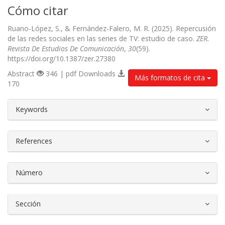
Cómo citar
Ruano-López, S., & Fernández-Falero, M. R. (2025). Repercusión
de las redes sociales en las series de TV: estudio de caso.
ZER.
Revista De Estudios De Comunicación
,
30
(59).
https://doi.org/10.1387/zer.27380
Abstract
346 | pdf Downloads
Más formatos de cita
170
##plugins.themes.bootstrap3.article.d
Keywords
References
Número
Sección