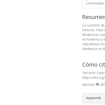
Universidad 
Resume
La cuestión de 
entorno. Para i
disidencias con
el moderno y e
subculturas mu
disidencia en 
Cómo cit
Del Amo Castro
https://doi.org
Abstract
283
##plugin
Keywords