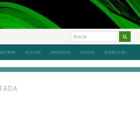
 sistema desde las prácticas artísticas?
Artículos
ENTRAR
ACTUAL
ARCHIVOS
AVISOS
ACERCA DE
NTADA