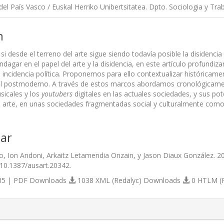
del País Vasco / Euskal Herriko Unibertsitatea. Dpto. Sociologia y Tra
n
si desde el terreno del arte sigue siendo todavía posible la disidencia
ndagar en el papel del arte y la disidencia, en este artículo profundi
 incidencia política. Proponemos para ello contextualizar históricamen
l postmoderno. A través de estos marcos abordamos cronológicamente
sicales y los
youtubers
digitales en las actuales sociedades, y sus po
el arte, en unas sociedades fragmentadas social y culturalmente como
ar
, Ion Andoni, Arkaitz Letamendia Onzain, y Jason Diaux González. 2
/10.1387/ausart.20342.
5 | PDF Downloads
1038 XML (Redalyc) Downloads
0 HTLM (
s.themes.bootstrap3.article.details##