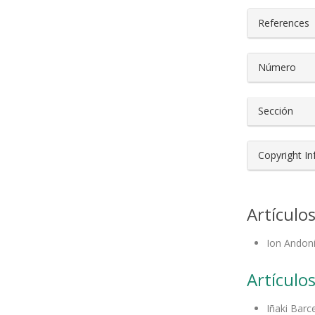
References
Número
Sección
Copyright I
Artículo
Ion Andoni
Artículos
Iñaki Barc