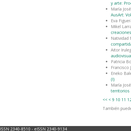
y arte: Pr
María José
AusArt: Vo
Eva Figuer
Mikel Larr
creaciones
Natividad 
compartida
Aitor Irul
audiovisua
Patricia B
Francisco 
Eneko Bal
(I)
María José
territorio
<<
<
9
10
11
1
También pued
ISSN 2340-8510 - eISSN 2340-9134