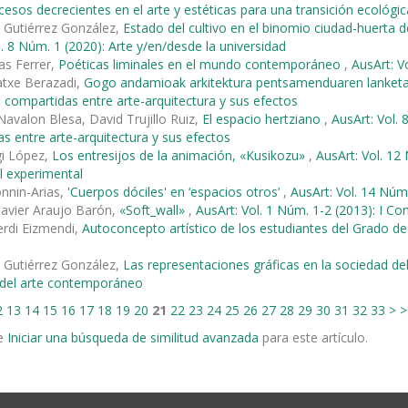
ocesos decrecientes en el arte y estéticas para una transición ecológic
 Gutiérrez González,
Estado del cultivo en el binomio ciudad-huerta d
l. 8 Núm. 1 (2020): Arte y/en/desde la universidad
as Ferrer,
Poéticas liminales en el mundo contemporáneo
,
AusArt: V
atxe Berazadi,
Gogo andamioak arkitektura pentsamenduaren lanket
 compartidas entre arte-arquitectura y sus efectos
Navalon Blesa, David Trujillo Ruiz,
El espacio hertziano
,
AusArt: Vol.
s entre arte-arquitectura y sus efectos
egi López,
Los entresijos de la animación, «Kusikozu»
,
AusArt: Vol. 12
l experimental
onnin-Arias,
'Cuerpos dóciles' en ‘espacios otros’
,
AusArt: Vol. 14 Núm.
Javier Araujo Barón,
«Soft_wall»
,
AusArt: Vol. 1 Núm. 1-2 (2013): I Co
erdi Eizmendi,
Autoconcepto artístico de los estudiantes del Grado d
 Gutiérrez González,
Las representaciones gráficas en la sociedad del
s del arte contemporáneo
2
13
14
15
16
17
18
19
20
21
22
23
24
25
26
27
28
29
30
31
32
33
>
>
e
Iniciar una búsqueda de similitud avanzada
para este artículo.