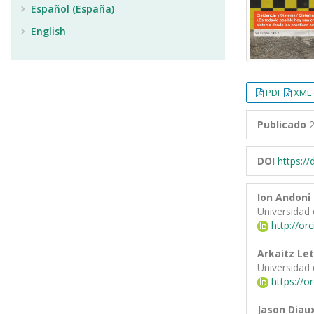
Español (España)
English
PDF
XML 
Publicado
2
DOI
https:/
Ion Andoni
Universidad 
http://or
Arkaitz Le
Universidad 
https://o
Jason Diau