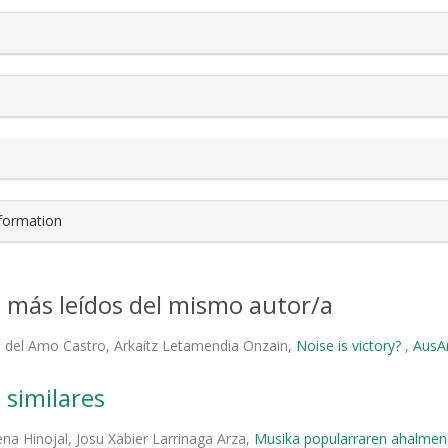
nformation
s más leídos del mismo autor/a
 del Amo Castro, Arkaitz Letamendia Onzain,
Noise is victory?
,
AusAr
 similares
ena Hinojal, Josu Xabier Larrinaga Arza,
Musika popularraren ahalmena