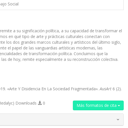
bajo Social
 remite a su significación política, a su capacidad de transformar el
zamos en qué tipo de arte y prácticas culturales conectan con
te los dos grandes marcos culturales y artísticos del último siglo,
 el papel de las vanguardias artísticas modernas, las
tencialidades de transformación política. Concluimos que la
 las de hoy, remite especialmente a su reconstrucción colectiva.
019. «Arte Y Disidencia En La Sociedad Fragmentada».
AusArt
6 (2).
Redalyc) Downloads
0
Más formatos de cita