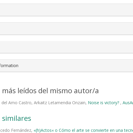
nformation
s más leídos del mismo autor/a
 del Amo Castro, Arkaitz Letamendia Onzain,
Noise is victory?
,
AusAr
 similares
alcedo Fernández,
«(h)Actos« o Cómo el arte se convierte en una tec