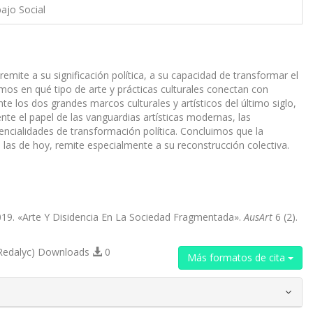
bajo Social
 remite a su significación política, a su capacidad de transformar el
zamos en qué tipo de arte y prácticas culturales conectan con
te los dos grandes marcos culturales y artísticos del último siglo,
 el papel de las vanguardias artísticas modernas, las
tencialidades de transformación política. Concluimos que la
 las de hoy, remite especialmente a su reconstrucción colectiva.
019. «Arte Y Disidencia En La Sociedad Fragmentada».
AusArt
6 (2).
Redalyc) Downloads
0
Más formatos de cita