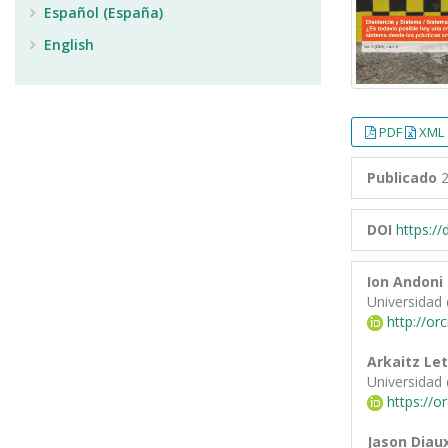
Español (España)
English
PDF
XML 
Publicado
2
DOI
https:/
Ion Andoni
Universidad 
http://or
Arkaitz Le
Universidad 
https://o
Jason Diau