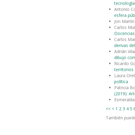
tecnología
Antonio Co
esfera públ
Jon Martí
Carlos Mu
Docencias,
Carlos Mar
derivas d
Adrián Vil
dibujo com
Ricardo G
territorio
Laura Orel
política
Patricia B
(2019): Art
Esmeralda
<<
<
1
2
3
4
5
También pued