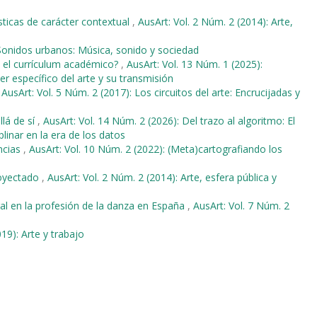
tísticas de carácter contextual
,
AusArt: Vol. 2 Núm. 2 (2014): Arte,
 Sonidos urbanos: Música, sonido y sociedad
n el currículum académico?
,
AusArt: Vol. 13 Núm. 1 (2025):
r específico del arte y su transmisión
,
AusArt: Vol. 5 Núm. 2 (2017): Los circuitos del arte: Encrucijadas y
lá de sí
,
AusArt: Vol. 14 Núm. 2 (2026): Del trazo al algoritmo: El
linar en la era de los datos
ancias
,
AusArt: Vol. 10 Núm. 2 (2022): (Meta)cartografiando los
royectado
,
AusArt: Vol. 2 Núm. 2 (2014): Arte, esfera pública y
al en la profesión de la danza en España
,
AusArt: Vol. 7 Núm. 2
19): Arte y trabajo