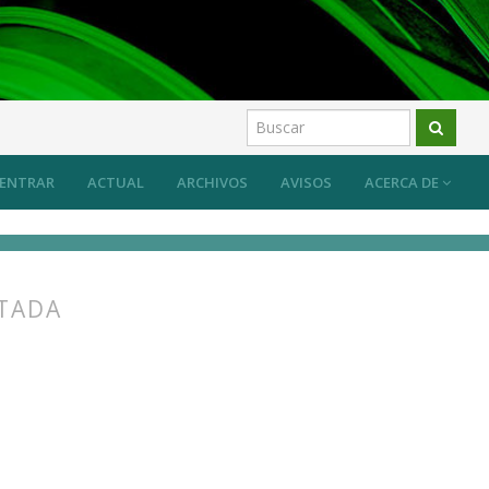
 sistema desde las prácticas artísticas?
Artículos
ENTRAR
ACTUAL
ARCHIVOS
AVISOS
ACERCA DE
NTADA