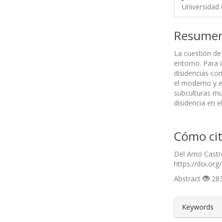
Universidad 
Resume
La cuestión de 
entorno. Para i
disidencias con
el moderno y e
subculturas mu
disidencia en 
Cómo cit
Del Amo Castro
https://doi.org
Abstract
283
##plugin
Keywords