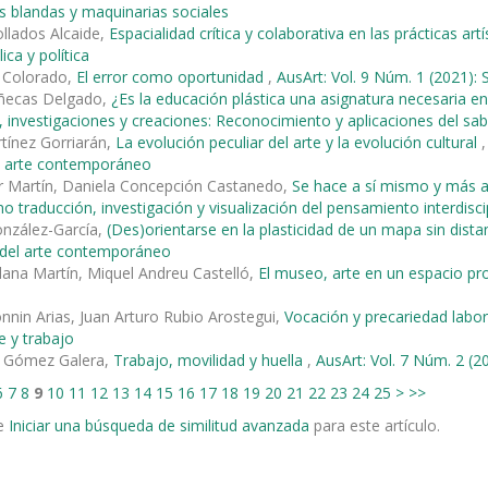
s blandas y maquinarias sociales
llados Alcaide,
Espacialidad crítica y colaborativa en las prácticas ar
ica y política
n Colorado,
El error como oportunidad
,
AusArt: Vol. 9 Núm. 1 (2021):
ñecas Delgado,
¿Es la educación plástica una asignatura necesaria e
 investigaciones y creaciones: Reconocimiento y aplicaciones del sabe
tínez Gorriarán,
La evolución peculiar del arte y la evolución cultural
el arte contemporáneo
ar Martín, Daniela Concepción Castanedo,
Se hace a sí mismo y más al
o traducción, investigación y visualización del pensamiento interdiscip
onzález-García,
(Des)orientarse en la plasticidad de un mapa sin dist
s del arte contemporáneo
lana Martín, Miquel Andreu Castelló,
El museo, arte en un espacio p
onnin Arias, Juan Arturo Rubio Arostegui,
Vocación y precariedad labor
e y trabajo
 Gómez Galera,
Trabajo, movilidad y huella
,
AusArt: Vol. 7 Núm. 2 (20
6
7
8
9
10
11
12
13
14
15
16
17
18
19
20
21
22
23
24
25
>
>>
e
Iniciar una búsqueda de similitud avanzada
para este artículo.