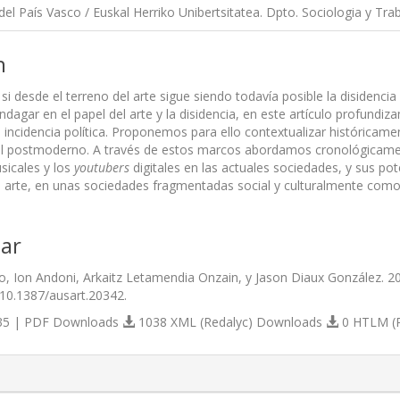
del País Vasco / Euskal Herriko Unibertsitatea. Dpto. Sociologia y Tra
n
si desde el terreno del arte sigue siendo todavía posible la disidencia
ndagar en el papel del arte y la disidencia, en este artículo profundi
 incidencia política. Proponemos para ello contextualizar históricamen
l postmoderno. A través de estos marcos abordamos cronológicamente
sicales y los
youtubers
digitales en las actuales sociedades, y sus po
el arte, en unas sociedades fragmentadas social y culturalmente como
ar
, Ion Andoni, Arkaitz Letamendia Onzain, y Jason Diaux González. 2
/10.1387/ausart.20342.
5 | PDF Downloads
1038 XML (Redalyc) Downloads
0 HTLM (
s.themes.bootstrap3.article.details##