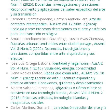
Núm. 1 (2025): Docencias, investigaciones y creaciones:
Reconocimiento y aplicaciones del saber específico del arte
y su transmisión
Carmen Gutiérrez-Jordano, Carmen Andreu-Lara,
Arte de
contacto interespecies
,
AusArt: Vol. 12 Núm. 2 (2024):
Ecología y arte: Procesos decrecientes en el arte y estéticas
para una transición ecológica
Amaia Lekerikabeaskoa Gaztañaga, Isusko Vivas Ziarrusta,
Rupturas urbanas-territoriales entre ciudad-paisaje
,
AusArt:
Vol. 8 Núm. 2 (2020): Docencias, investigaciones y
creaciones compartidas entre arte-arquitectura y sus
efectos
José Luis Ortega Lisbona,
Identidad y hegemonía
,
AusArt:
Vol. 4 Núm. 1 (2016): Visualidad, energía, conectividad
Elena Robles Mateo,
Redes que crean arte
,
AusArt: Vol. 10
Núm. 1 (2022): Escribir de arte / Escritura expandida y
práctica artística: Conexiones, quiebres y desplazamientos
Alberto Salcedo Fernández,
«(h)Actos« o Cómo el arte se
convierte en una tecnología blanda
,
AusArt: Vol. 4 Núm. 2
(2016): Prácticas artísticas, tecnologías blandas y
maquinarias sociales
Carlos Martínez Gorriarán,
La evolución peculiar del arte y la