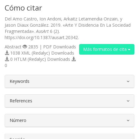
Cómo citar
Del Amo Castro, Ion Andoni, Arkaitz Letamendia Onzain, y
Jason Diaux González. 2019. «Arte Y Disidencia En La Sociedad
Fragmentada».
AusArt
6 (2).
https://doi.org/10.1387/ausart.20342.
Abstract
2835 | PDF Downloads
Más formatos de cita
1038 XML (Redalyc) Downloads
0 HTLM (Redalyc) Downloads
0
##plugins.themes.bootstrap3.article.d
Keywords
References
Número