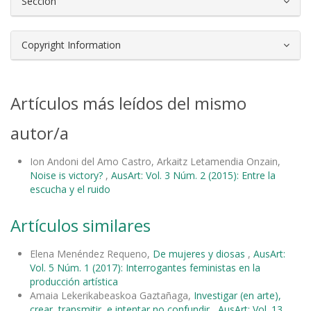
Sección
Copyright Information
Artículos más leídos del mismo
autor/a
Ion Andoni del Amo Castro, Arkaitz Letamendia Onzain,
Noise is victory?
,
AusArt: Vol. 3 Núm. 2 (2015): Entre la
escucha y el ruido
Artículos similares
Elena Menéndez Requeno,
De mujeres y diosas
,
AusArt:
Vol. 5 Núm. 1 (2017): Interrogantes feministas en la
producción artística
Amaia Lekerikabeaskoa Gaztañaga,
Investigar (en arte),
crear, transmitir, e intentar no confundir
,
AusArt: Vol. 13