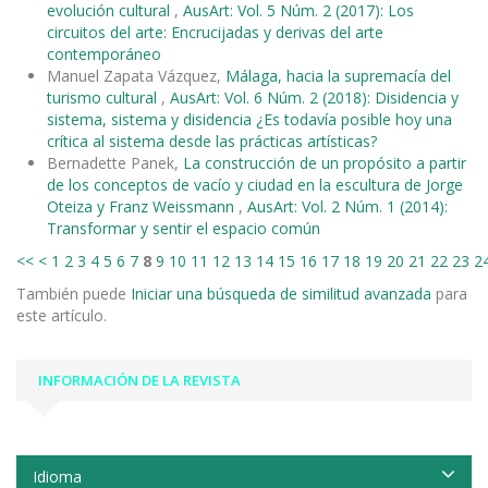
evolución cultural
,
AusArt: Vol. 5 Núm. 2 (2017): Los
circuitos del arte: Encrucijadas y derivas del arte
contemporáneo
Manuel Zapata Vázquez,
Málaga, hacia la supremacía del
turismo cultural
,
AusArt: Vol. 6 Núm. 2 (2018): Disidencia y
sistema, sistema y disidencia ¿Es todavía posible hoy una
crítica al sistema desde las prácticas artísticas?
Bernadette Panek,
La construcción de un propósito a partir
de los conceptos de vacío y ciudad en la escultura de Jorge
Oteiza y Franz Weissmann
,
AusArt: Vol. 2 Núm. 1 (2014):
Transformar y sentir el espacio común
<<
<
1
2
3
4
5
6
7
8
9
10
11
12
13
14
15
16
17
18
19
20
21
22
23
2
También puede
Iniciar una búsqueda de similitud avanzada
para
este artículo.
INFORMACIÓN DE LA REVISTA
Idioma