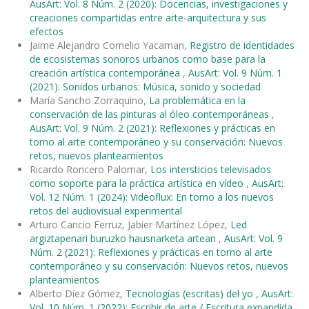
AusArt: Vol. 8 Núm. 2 (2020): Docencias, investigaciones y
creaciones compartidas entre arte-arquitectura y sus
efectos
Jaime Alejandro Cornelio Yacaman,
Registro de identidades
de ecosistemas sonoros urbanos como base para la
creación artística contemporánea
,
AusArt: Vol. 9 Núm. 1
(2021): Sonidos urbanos: Música, sonido y sociedad
María Sancho Zorraquino,
La problemática en la
conservación de las pinturas al óleo contemporáneas
,
AusArt: Vol. 9 Núm. 2 (2021): Reflexiones y prácticas en
torno al arte contemporáneo y su conservación: Nuevos
retos, nuevos planteamientos
Ricardo Roncero Palomar,
Los intersticios televisados
como soporte para la práctica artística en vídeo
,
AusArt:
Vol. 12 Núm. 1 (2024): Videoflux: En torno a los nuevos
retos del audiovisual experimental
Arturo Cancio Ferruz, Jabier Martínez López,
Led
argiztapenari buruzko hausnarketa artean
,
AusArt: Vol. 9
Núm. 2 (2021): Reflexiones y prácticas en torno al arte
contemporáneo y su conservación: Nuevos retos, nuevos
planteamientos
Alberto Díez Gómez,
Tecnologías (escritas) del yo
,
AusArt:
Vol. 10 Núm. 1 (2022): Escribir de arte / Escritura expandida