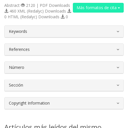
Abstract
2120 | PDF Downloads
Más formatos de cita
460 XML (Redalyc) Downloads
0 HTML (Redalyc) Downloads
0
##plugins.themes.bootstrap3.article.d
Keywords
References
Número
Sección
Copyright Information
Artículos más leídos del mismo