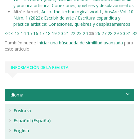
y práctica artística: Conexiones, quiebres y desplazamientos
Alizée Armet,
Art of the technological world
,
AusArt: Vol. 10
Núm. 1 (2022): Escribir de arte / Escritura expandida y
práctica artística: Conexiones, quiebres y desplazamientos
<<
<
13
14
15
16
17
18
19
20
21
22
23
24
25
26
27
28
29
30
31
32
También puede
Iniciar una búsqueda de similitud avanzada
para
este artículo.
INFORMACIÓN DE LA REVISTA
Idioma
Euskara
Español (España)
English