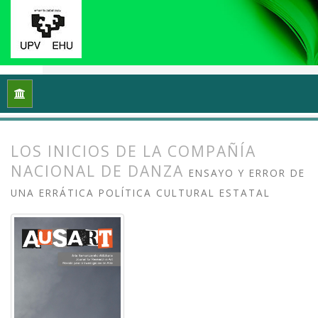
Inicio
Archivos
Vol. 7 Núm. 1 (2019): Investigación en danza (
LOS INICIOS DE LA COMPAÑÍA
NACIONAL DE DANZA
ENSAYO Y ERROR DE
UNA ERRÁTICA POLÍTICA CULTURAL ESTATAL
##plugins.themes.bootstrap3.article.
##plugins.themes.bootstrap3.article.