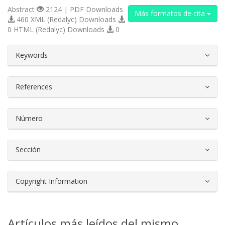
Abstract
2124 | PDF Downloads
Más formatos de cita
460 XML (Redalyc) Downloads
0 HTML (Redalyc) Downloads
0
##plugins.themes.bootstrap3.article.d
Keywords
References
Número
Sección
Copyright Information
Artículos más leídos del mismo