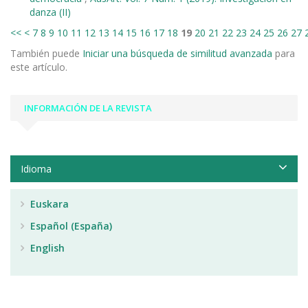
danza (II)
<<
<
7
8
9
10
11
12
13
14
15
16
17
18
19
20
21
22
23
24
25
26
27
También puede
Iniciar una búsqueda de similitud avanzada
para
este artículo.
INFORMACIÓN DE LA REVISTA
Idioma
Euskara
Español (España)
English