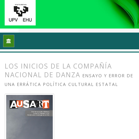
Inicio
Archivos
Vol. 7 Núm. 1 (2019): Investigación en danza (
LOS INICIOS DE LA COMPAÑÍA
NACIONAL DE DANZA
ENSAYO Y ERROR DE
UNA ERRÁTICA POLÍTICA CULTURAL ESTATAL
##plugins.themes.bootstrap3.article.
##plugins.themes.bootstrap3.article.