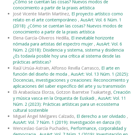
¿Cómo se cuentan las cosas? Nuevos modos de
conocimiento a partir de la praxis artística
José Vicente Martín Martínez,
El proyecto artístico como
relato en el arte contemporáneo
,
AusArt: Vol. 6 Núm. 1
(2018): ¿Cómo se cuentan las cosas? Nuevos modos de
conocimiento a partir de la praxis artística
Elena García-Oliveros Hedilla,
El inevitable horizonte
nómada para artistas del espectro mujer
,
AusArt: Vol. 6
Núm. 2 (2018): Disidencia y sistema, sistema y disidencia
¿Es todavía posible hoy una crítica al sistema desde las
prácticas artísticas?
Raúl Ursúa-Astrain, Alfonso Revilla Carrasco,
El arte en
función del diseño de moda
,
AusArt: Vol. 13 Núm. 1 (2025):
Docencias, investigaciones y creaciones: Reconocimiento y
aplicaciones del saber específico del arte y su transmisión
Eli Arabaolaza Elorza, Gotzon Ibarretxe Txakartegi,
Creación
y música vasca en la Orquesta de Euskadi
,
AusArt: Vol. 11
Núm. 2 (2023): Prácticas artísticas para un ecosistema
cultural sostenible
Miguel Ángel Melgares Calzado,
El derecho a ser olvidado
,
AusArt: Vol. 7 Núm. 1 (2019): Investigación en danza (II)
Wenceslao García Puchades,
Performance, corporalidad y
democracia
,
AusArt: Vol. 7 Núm. 1 (2019): Investigación en