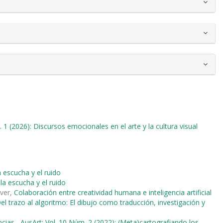
 1 (2026): Discursos emocionales en el arte y la cultura visual
a escucha y el ruido
 la escucha y el ruido
iver,
Colaboración entre creatividad humana e inteligencia artificial
el trazo al algoritmo: El dibujo como traducción, investigación y
ancias
,
AusArt: Vol. 10 Núm. 2 (2022): (Meta)cartografiando los