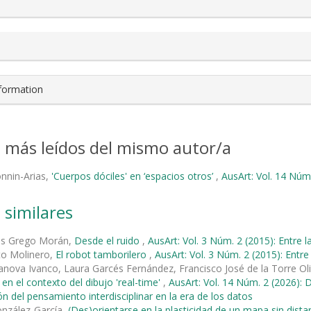
nformation
s más leídos del mismo autor/a
onnin-Arias,
'Cuerpos dóciles' en ‘espacios otros’
,
AusArt: Vol. 14 Núm.
 similares
és Grego Morán,
Desde el ruido
,
AusArt: Vol. 3 Núm. 2 (2015): Entre l
to Molinero,
El robot tamborilero
,
AusArt: Vol. 3 Núm. 2 (2015): Entre
nova Ivanco, Laura Garcés Fernández, Francisco José de la Torre Ol
 en el contexto del dibujo 'real-time'
,
AusArt: Vol. 14 Núm. 2 (2026): D
ión del pensamiento interdisciplinar en la era de los datos
onzález-García,
(Des)orientarse en la plasticidad de un mapa sin dist