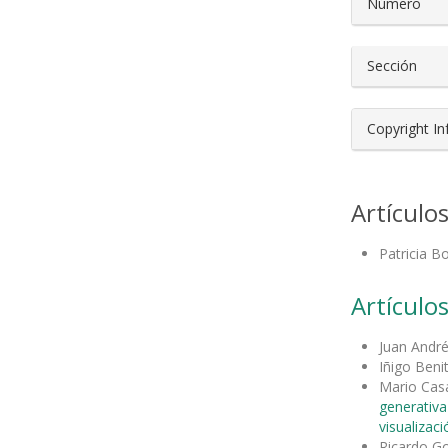
Número
Sección
Copyright I
Artículo
Patricia B
Artículos
Juan Andr
Iñigo Beni
Mario Casa
generativa
visualizac
Ricardo G