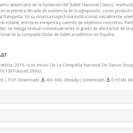
simo aniversario de la fundación del Ballet Nacional Clásico, institu
 en la primera década de existencia de la agrupación, como producto d
ra franquista. En su sinuosa trayectoria institucional, inicialmente ori
tural estatal, entonces inexperta y carente de objetivos concretos. P
der, se indaga textual-contextualmente el grado de afectación de la pol
cional de la compañía titular de ballet académico en España.
ar
Patricia. 2019. «Los Inicios De La Compañía Nacional De Danza: Ensayo
/10.1387/ausart.20662.
0 | PDF Downloads
460 XML (Redalyc) Downloads
0 HTML (R
s.themes.bootstrap3.article.details##