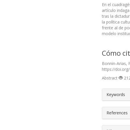
En el cuadragé
artículo indaga
tras la dictadu
la política cul
frente al de po
modelo institu
Cómo cit
Bonnin-Arias, 
https://doi.org
Abstract
212
##plugin
Keywords
References